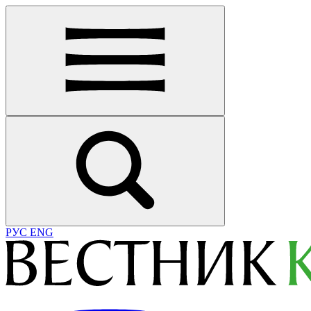
РУС
ENG