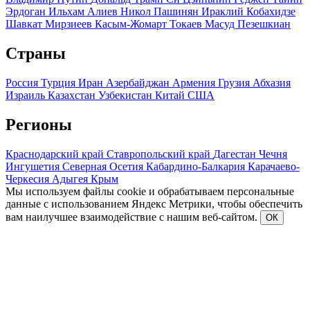
Эрдоган
Ильхам Алиев
Никол Пашинян
Ираклий Кобахидзе
Шавкат Мирзиеев
Касым-Жомарт Токаев
Масуд Пезешкиан
Страны
Россия
Турция
Иран
Азербайджан
Армения
Грузия
Абхазия
Израиль
Казахстан
Узбекистан
Китай
США
Регионы
Краснодарский край
Ставропольский край
Дагестан
Чечня
Ингушетия
Северная Осетия
Кабардино-Балкария
Карачаево-
Черкесия
Адыгея
Крым
Мы используем файлы cookie и обрабатываем персональные
данные с использованием Яндекс Метрики, чтобы обеспечить
вам наилучшее взаимодействие с нашим веб-сайтом.
ОК