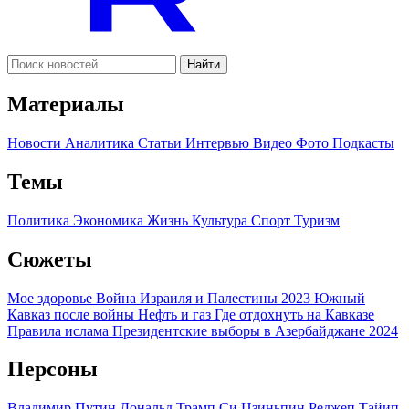
Найти
Материалы
Новости
Аналитика
Статьи
Интервью
Видео
Фото
Подкасты
Темы
Политика
Экономика
Жизнь
Культура
Спорт
Туризм
Сюжеты
Мое здоровье
Война Израиля и Палестины 2023
Южный
Кавказ после войны
Нефть и газ
Где отдохнуть на Кавказе
Правила ислама
Президентские выборы в Азербайджане 2024
Персоны
Владимир Путин
Дональд Трамп
Си Цзиньпин
Реджеп Тайип