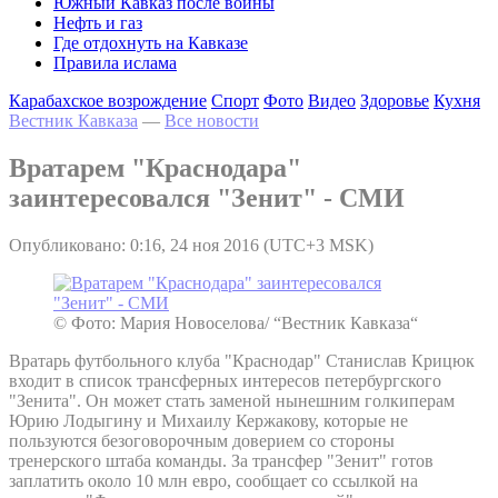
Южный Кавказ после войны
Нефть и газ
Где отдохнуть на Кавказе
Правила ислама
Карабахское возрождение
Спорт
Фото
Видео
Здоровье
Кухня
Вестник Кавказа
—
Все новости
Вратарем "Краснодара"
заинтересовался "Зенит" - СМИ
Опубликовано: 0:16, 24 ноя 2016 (UTC+3 MSK)
© Фото: Мария Новоселова/ “Вестник Кавказа“
Вратарь футбольного клуба "Краснодар" Станислав Крицюк
входит в список трансферных интересов петербургского
"Зенита". Он может стать заменой нынешним голкиперам
Юрию Лодыгину и Михаилу Кержакову, которые не
пользуются безоговорочным доверием со стороны
тренерского штаба команды. За трансфер "Зенит" готов
заплатить около 10 млн евро, сообщает со ссылкой на