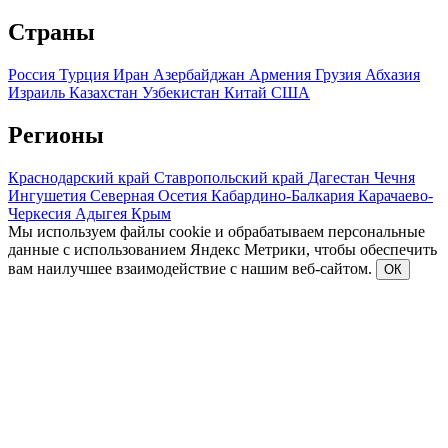
Страны
Россия
Турция
Иран
Азербайджан
Армения
Грузия
Абхазия
Израиль
Казахстан
Узбекистан
Китай
США
Регионы
Краснодарский край
Ставропольский край
Дагестан
Чечня
Ингушетия
Северная Осетия
Кабардино-Балкария
Карачаево-
Черкесия
Адыгея
Крым
Мы используем файлы cookie и обрабатываем персональные
данные с использованием Яндекс Метрики, чтобы обеспечить
вам наилучшее взаимодействие с нашим веб-сайтом.
ОК