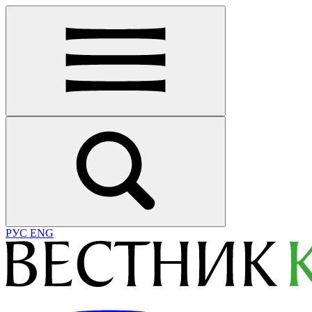
РУС
ENG