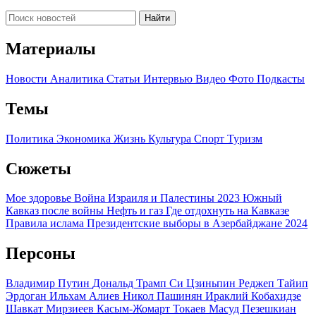
Найти
Материалы
Новости
Аналитика
Статьи
Интервью
Видео
Фото
Подкасты
Темы
Политика
Экономика
Жизнь
Культура
Спорт
Туризм
Сюжеты
Мое здоровье
Война Израиля и Палестины 2023
Южный
Кавказ после войны
Нефть и газ
Где отдохнуть на Кавказе
Правила ислама
Президентские выборы в Азербайджане 2024
Персоны
Владимир Путин
Дональд Трамп
Си Цзиньпин
Реджеп Тайип
Эрдоган
Ильхам Алиев
Никол Пашинян
Ираклий Кобахидзе
Шавкат Мирзиеев
Касым-Жомарт Токаев
Масуд Пезешкиан