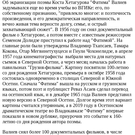
Об экранизации поэмы Коста Хетагурова "Фатима" Валиев
задумывался еще во время учебы во ВГИКе: его, по
собственному признанию, "привлекло многое: и поэтичность
произведения, и его демократическая направленность, и
вечно живая тема верности долгу, семье, и острый
захватывающий сюжет". В 1956 году он снял документальный
фильм о Хетагурове, а потом вместе с известным режиссером
Семеном Долидзе приступил к работе над "Фатимой". На
главные роли были утверждены Владимир Тхапсаев, Тамара
Кокова, Отар Мегвинетухуцеси и Гиули Чохонелидзе, в апреле
1957 года кинематографисты выбрали места для натурных
съемок в Северной Осетии, а через месяц началась работа в
павильонах "Грузия-фильма". Картину посвятили 100-летию
со дня рождения Хетагурова, премьера в октябре 1958 года
состоялась одновременно в столицах Северной и Южной
Осетии. Сначала "Фатима" вышла на русском и грузинском
языках, потом поэт и публицист Реваз Асаев сделал перевод
на осетинский язык, и в декабре 1965 года Валиев представил
новую версию в Северной Осетии. Долгое время этот вариант
картины считался утерянным, а в 2019 году в Осетинском
драматическом театре во Владикавказе "Фатиму" впервые
показали в новом дубляже, приурочив это событие к 160-
летию со дня рождения автора поэмы.
Валиев снял более 100 документальных фильмов, в числе