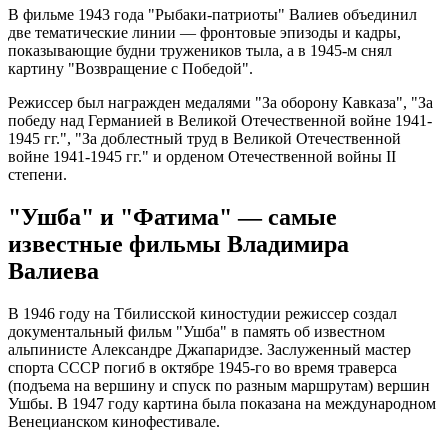
В фильме 1943 года "Рыбаки-патриоты" Валиев объединил
две тематические линии — фронтовые эпизоды и кадры,
показывающие будни тружеников тыла, а в 1945-м снял
картину "Возвращение с Победой".
Режиссер был награжден медалями "За оборону Кавказа", "За
победу над Германией в Великой Отечественной войне 1941-
1945 гг.", "За доблестный труд в Великой Отечественной
войне 1941-1945 гг." и орденом Отечественной войны II
степени.
"Ушба" и "Фатима" — самые
известные фильмы Владимира
Валиева
В 1946 году на Тбилисской киностудии режиссер создал
документальный фильм "Ушба" в память об известном
альпинисте Александре Джапаридзе. Заслуженный мастер
спорта СССР погиб в октябре 1945-го во время траверса
(подъема на вершину и спуск по разным маршрутам) вершин
Ушбы. В 1947 году картина была показана на международном
Венецианском кинофестивале.