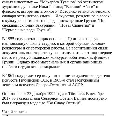
самых известных — "Махарбек Туганов" об осетинском
художнике, ученике Ильи Репина; "Василий Абаев" о
филологе, авторе пятитомного "Историко-этимологического
словаря осетинского языка"; "Искусство, рожденное в горах"
о культуре осетинского народа; посвященные Грузии "По
снежным склонам Бакуриани", "Новая Сванетия" и
"Термальные воды Грузии".
В 1955 году постановщик основал в Цхинвале первую
национальную школу-студию, в которой обучали основам
режиссуры и операторской работы. Ее воспитанники сняли
документально-историческую картину, которая заняла первое
место на республиканском конкурсе любительских фильмов
Грузии. Однако из-за материальных и организационных
проблем студия вскоре закрылась.
В 1961 году режиссер получил звание заслуженного деятеля
искусств Грузинской ССР, в 1965-м стал заслуженным
деятелем искусств Северо-Осетинской АССР.
Он скончался 23 декабря 1992 года в Тбилиси. В декабре
2017-го указом главы Северной Осетии Валиев посмертно
был награжден медалью "Во Славу Осетии".
Читайте нас в