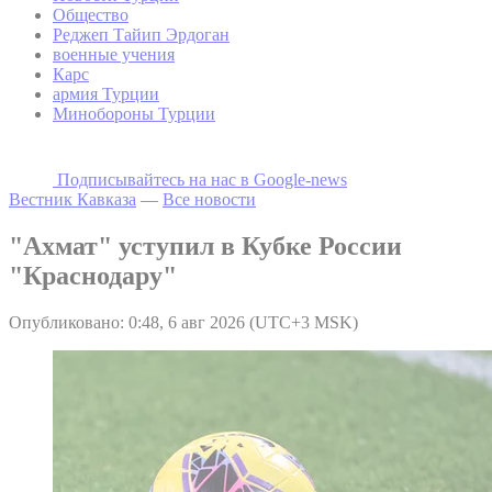
Общество
Реджеп Тайип Эрдоган
военные учения
Карс
армия Турции
Минобороны Турции
Подписывайтесь на наc в Google-news
Вестник Кавказа
—
Все новости
"Ахмат" уступил в Кубке России
"Краснодару"
Опубликовано: 0:48, 6 авг 2026 (UTC+3 MSK)