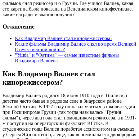
фильмов снял режиссер и о Грузии. Где учился Валиев, какая
его картина была показана на Венецианском кинофестивале,
какие награды и звания получил?
Оглавление
Как Владимир Валиев стал кинорежиссером?
Какие фильмы Владимир Валиев снял во время Великой
Отечественной войны?
"Ушба" и "Фатима" — самые известные фильмы
Владимира Валиева
Как Владимир Валиев стал
кинорежиссером?
Владимир Валиев родился 18 июня 1910 года в Тбилиси, с
детства часто бывал в родовом селе в Знаурском районе
Южной Осетии. В 1927 году он начал учиться в школе-студии
при Госкинпроме Грузии (так тогда называлась "Грузия-
фильм"), через два года стал помощником режиссера, а в 1931-
м поступил на операторский факультет ВГИКа. В
студенческие годы Валиев поработал ассистентом на съемках
у Сергея Эйзенштейна, а еще, как вспоминала его двоюродная