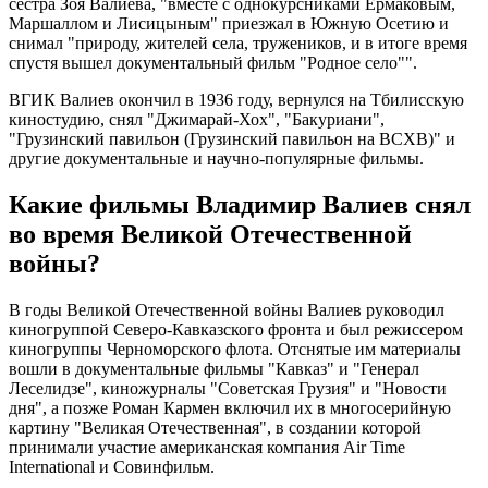
сестра Зоя Валиева, "вместе с однокурсниками Ермаковым,
Маршаллом и Лисицыным" приезжал в Южную Осетию и
снимал "природу, жителей села, тружеников, и в итоге время
спустя вышел документальный фильм "Родное село"".
ВГИК Валиев окончил в 1936 году, вернулся на Тбилисскую
киностудию, снял "Джимарай-Хох", "Бакуриани",
"Грузинский павильон (Грузинский павильон на ВСХВ)" и
другие документальные и научно-популярные фильмы.
Какие фильмы Владимир Валиев снял
во время Великой Отечественной
войны?
В годы Великой Отечественной войны Валиев руководил
киногруппой Северо-Кавказского фронта и был режиссером
киногруппы Черноморского флота. Отснятые им материалы
вошли в документальные фильмы "Кавказ" и "Генерал
Леселидзе", киножурналы "Советская Грузия" и "Новости
дня", а позже Роман Кармен включил их в многосерийную
картину "Великая Отечественная", в создании которой
принимали участие американская компания Air Time
International и Совинфильм.