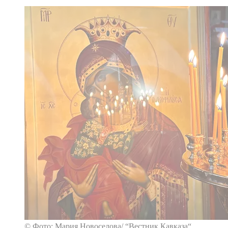
© Фото: Мария Новоселова/ “Вестник Кавказа“