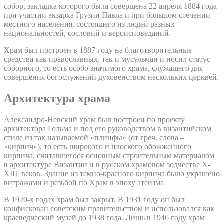
собор, закладка которого была совершена 22 апреля 1884 года
при участии экзарха Грузии Павла и при большом стечении
местного населения, состоящего из людей разных
национальностей, сословий и вероисповеданий.
Храм был построен в 1887 году на благотворительные
средства как православных, так и мусульман и носил статус
соборного, то есть особо значимого храма, служащего для
совершения богослужений духовенством нескольких церквей.
Архитектура храма
Александро-Невский храм был построен по проекту
архитектора Гольма и под его руководством в византийском
стиле из так называемой «плинфы» (от греч. слова –
«кирпич»), то есть широкого и плоского обожженного
кирпича, считавшегося основным строительным материалом
в архитектуре Византии и в русском храмовом зодчестве X-
XIII веков. Здание из темно-красного кирпича было украшено
витражами и резьбой по Храм в эпоху атеизма
В 1920-х годах храм был закрыт. В 1931 году он был
конфискован советским правительством и использовался как
краеведческий музей до 1938 года. Лишь в 1946 году храм