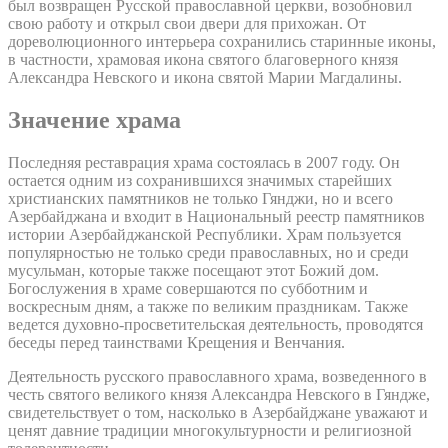
был возвращен Русской православной церкви, возобновил
свою работу и открыл свои двери для прихожан. От
дореволюционного интерьера сохранились старинные иконы,
в частности, храмовая икона святого благоверного князя
Александра Невского и икона святой Марии Магдалины.
Значение храма
Последняя реставрация храма состоялась в 2007 году. Он
остается одним из сохранившихся значимых старейших
христианских памятников не только Гянджи, но и всего
Азербайджана и входит в Национальный реестр памятников
истории Азербайджанской Республики. Храм пользуется
популярностью не только среди православных, но и среди
мусульман, которые также посещают этот Божий дом.
Богослужения в храме совершаются по субботним и
воскресным дням, а также по великим праздникам. Также
ведется духовно-просветительская деятельность, проводятся
беседы перед таинствами Крещения и Венчания.
Деятельность русского православного храма, возведенного в
честь святого великого князя Александра Невского в Гяндже,
свидетельствует о том, насколько в Азербайджане уважают и
ценят давние традиции многокультурности и религиозной