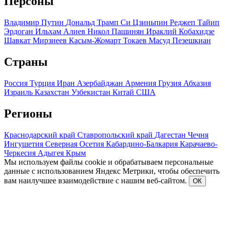
Персоны
Владимир Путин
Дональд Трамп
Си Цзиньпин
Реджеп Тайип
Эрдоган
Ильхам Алиев
Никол Пашинян
Ираклий Кобахидзе
Шавкат Мирзиеев
Касым-Жомарт Токаев
Масуд Пезешкиан
Страны
Россия
Турция
Иран
Азербайджан
Армения
Грузия
Абхазия
Израиль
Казахстан
Узбекистан
Китай
США
Регионы
Краснодарский край
Ставропольский край
Дагестан
Чечня
Ингушетия
Северная Осетия
Кабардино-Балкария
Карачаево-
Черкесия
Адыгея
Крым
Мы используем файлы cookie и обрабатываем персональные
данные с использованием Яндекс Метрики, чтобы обеспечить
вам наилучшее взаимодействие с нашим веб-сайтом.
ОК