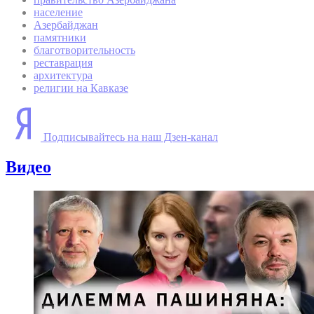
население
Азербайджан
памятники
благотворительность
реставрация
архитектура
религии на Кавказе
Подписывайтесь на наш Дзен-канал
Видео