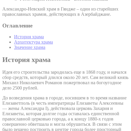
Александро-Невский храм в Гяндже – один из старейших
православных храмов, действующих в Азербайджане.
Оглавление
История храма
Архитектура храма
Значение храма
История храма
Идея его строительства зародилась еще в 1868 году, и начался
сбор средств, который длился около 20 лет. Сам великий князь
Михаил Николаевич Романов пожертвовал на богоугодное
дело 2500 рублей.
До возведения храма в городе, носившем в то время название
Елизаветполь (в честь императрицы Елизаветы Алексеевны
— жены Александра I), действовала церковь Захария и
Елизаветы, которая долгие годы оставалась единственной
православной церковью города, а к концу 1880-х годов
совершенно обветшала и могла обрушиться. В связи с этим
было решено построить в центре города более просторный