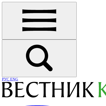
РУС
ENG