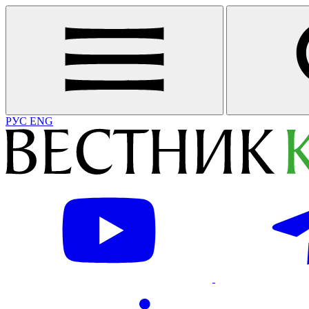
РУС
ENG