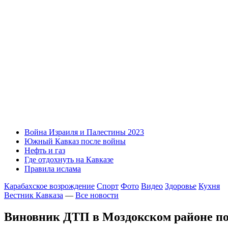
Война Израиля и Палестины 2023
Южный Кавказ после войны
Нефть и газ
Где отдохнуть на Кавказе
Правила ислама
Карабахское возрождение
Спорт
Фото
Видео
Здоровье
Кухня
Вестник Кавказа
—
Все новости
Виновник ДТП в Моздокском районе по