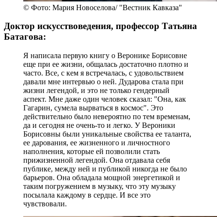
© Фото: Мария Новоселова/ "Вестник Кавказа"
Доктор искусствоведения, профессор Татьяна
Батагова:
Я написала первую книгу о Веронике Борисовне
еще при ее жизни, общалась достаточно плотно и
часто. Все, с кем я встречалась, с удовольствием
давали мне интервью о ней. Дударова стала при
жизни легендой, и это не только гендерный
аспект. Мне даже один человек сказал: "Она, как
Гагарин, сумела вырваться в космос". Это
действительно было невероятно по тем временам,
да и сегодня не очень-то и легко. У Вероники
Борисовны были уникальные свойства ее таланта,
ее дарования, ее жизненного и личностного
наполнения, которые ей позволили стать
прижизненной легендой. Она отдавала себя
публике, между ней и публикой никогда не было
барьеров. Она обладала мощной энергетикой и
таким погружением в музыку, что эту музыку
посылала каждому в сердце. И все это
чувствовали.