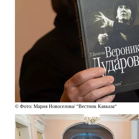
© Фото: Мария Новоселова/ “Вестник Кавказа“