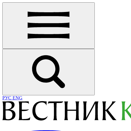
РУС
ENG