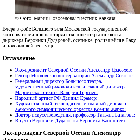
© Фото: Мария Новоселова/ “Вестник Кавказа“
Вчера в фойе Большого зала Московской государственной
консерватории прошло торжественное открытие бюста
дирижера Вероники Дударовой, осетинке, родившейся в Баку
и покорившей весь мир.
Оглавление
Экс-президент Северной Осетии Александр Дзасохов:
Ректор Московской консерватории Александр Соколов:
Генеральный директор Большого театра,
художественный руководитель и главный дирижер
Мариинского театра Валерий Гергиев:
Народный артист РФ Даниил Крамер:
Художественный руководитель и главный дирижер
Женского симфонического оркестра Ксения Жарко:
Доктор искусствоведения, профессор Татьяна Батагова:
Внучка Вероники Дударовой Вероника Вайнштейн:
Экс-президент Северной Осетии Александр
Дзасохов: