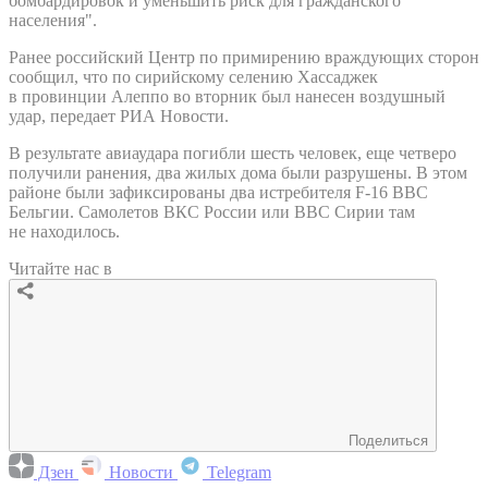
бомбардировок и уменьшить риск для гражданского
населения".
Ранее российский Центр по примирению враждующих сторон
сообщил, что по сирийскому селению Хассаджек
в провинции Алеппо во вторник был нанесен воздушный
удар, передает РИА Новости.
В результате авиаудара погибли шесть человек, еще четверо
получили ранения, два жилых дома были разрушены. В этом
районе были зафиксированы два истребителя F-16 ВВС
Бельгии. Самолетов ВКС России или ВВС Сирии там
не находилось.
Читайте нас в
Поделиться
Дзен
Новости
Telegram