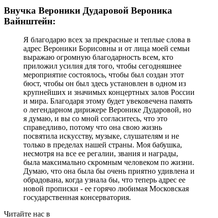
Внучка Вероники Дударовой Вероника
Вайнштейн:
Я благодарю всех за прекрасные и теплые слова в
адрес Вероники Борисовны и от лица моей семьи
выражаю огромную благодарность всем, кто
приложил усилия для того, чтобы сегодняшнее
мероприятие состоялось, чтобы был создан этот
бюст, чтобы он был здесь установлен в одном из
крупнейших и значимых концертных залов России
и мира. Благодаря этому будет увековечена память
о легендарном дирижере Веронике Дударовой, но
я думаю, и вы со мной согласитесь, что это
справедливо, потому что она свою жизнь
посвятила искусству, музыке, слушателям и не
только в пределах нашей страны. Моя бабушка,
несмотря на все ее регалии, звания и награды,
была максимально скромным человеком по жизни.
Думаю, что она была бы очень приятно удивлена и
обрадована, когда узнала бы, что теперь адрес ее
новой прописки - ее горячо любимая Московская
государственная консерватория.
Читайте нас в