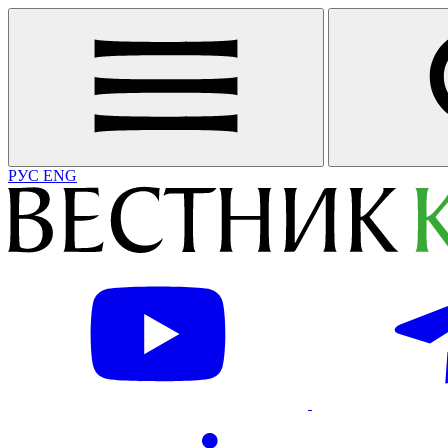
РУС
ENG