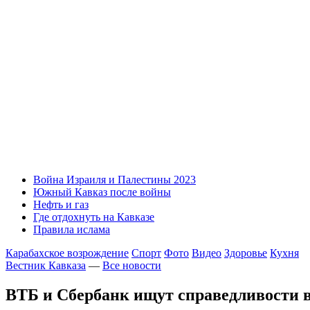
Война Израиля и Палестины 2023
Южный Кавказ после войны
Нефть и газ
Где отдохнуть на Кавказе
Правила ислама
Карабахское возрождение
Спорт
Фото
Видео
Здоровье
Кухня
Вестник Кавказа
—
Все новости
ВТБ и Сбербанк ищут справедливости в