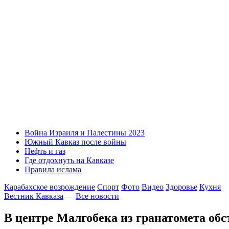
Война Израиля и Палестины 2023
Южный Кавказ после войны
Нефть и газ
Где отдохнуть на Кавказе
Правила ислама
Карабахское возрождение
Спорт
Фото
Видео
Здоровье
Кухня
Вестник Кавказа
—
Все новости
В центре Малгобека из гранатомета об