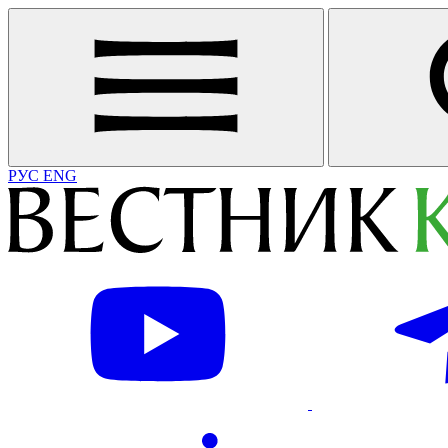
РУС
ENG