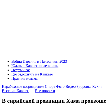
Война Израиля и Палестины 2023
Южный Кавказ после войны
Нефть и газ
Где отдохнуть на Кавказе
Правила ислама
Карабахское возрождение
Спорт
Фото
Видео
Здоровье
Кухня
Вестник Кавказа
—
Все новости
В сирийской провинции Хама произоше