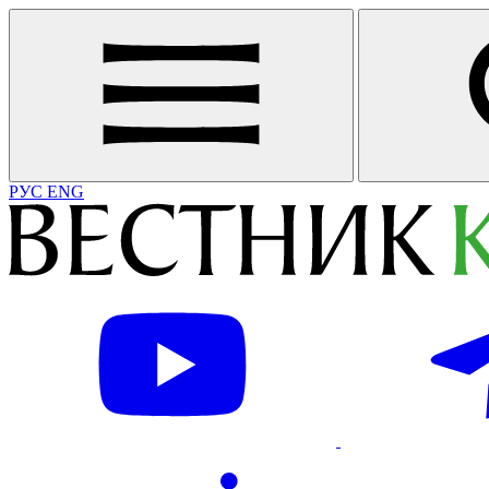
РУС
ENG