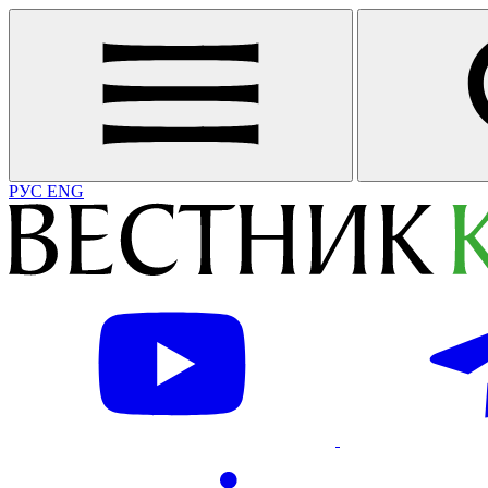
РУС
ENG