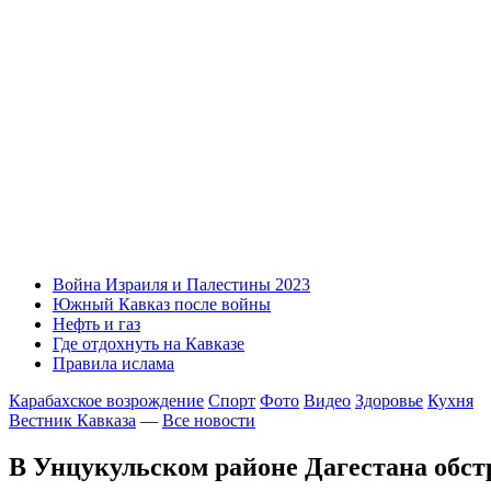
Война Израиля и Палестины 2023
Южный Кавказ после войны
Нефть и газ
Где отдохнуть на Кавказе
Правила ислама
Карабахское возрождение
Спорт
Фото
Видео
Здоровье
Кухня
Вестник Кавказа
—
Все новости
В Унцукульском районе Дагестана обст