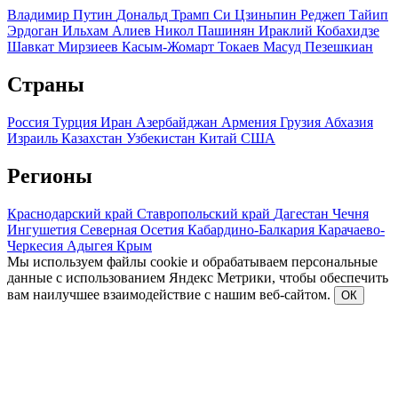
Владимир Путин
Дональд Трамп
Си Цзиньпин
Реджеп Тайип
Эрдоган
Ильхам Алиев
Никол Пашинян
Ираклий Кобахидзе
Шавкат Мирзиеев
Касым-Жомарт Токаев
Масуд Пезешкиан
Страны
Россия
Турция
Иран
Азербайджан
Армения
Грузия
Абхазия
Израиль
Казахстан
Узбекистан
Китай
США
Регионы
Краснодарский край
Ставропольский край
Дагестан
Чечня
Ингушетия
Северная Осетия
Кабардино-Балкария
Карачаево-
Черкесия
Адыгея
Крым
Мы используем файлы cookie и обрабатываем персональные
данные с использованием Яндекс Метрики, чтобы обеспечить
вам наилучшее взаимодействие с нашим веб-сайтом.
ОК