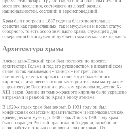
при участии экзарха Грузии Павла и при большом стечении
местного населения, состоящего из людей разных
национальностей, сословий и вероисповеданий.
Храм был построен в 1887 году на благотворительные
средства как православных, так и мусульман и носил статус
соборного, то есть особо значимого храма, служащего для
совершения богослужений духовенством нескольких церквей.
Архитектура храма
Александро-Невский храм был построен по проекту
архитектора Гольма и под его руководством в византийском
стиле из так называемой «плинфы» (от греч. слова –
«кирпич»), то есть широкого и плоского обожженного
кирпича, считавшегося основным строительным материалом
в архитектуре Византии и в русском храмовом зодчестве X-
XIII веков. Здание из темно-красного кирпича было украшено
витражами и резьбой по Храм в эпоху атеизма
В 1920-х годах храм был закрыт. В 1931 году он был
конфискован советским правительством и использовался как
краеведческий музей до 1938 года. Лишь в 1946 году храм
был возвращен Русской православной церкви, возобновил
свою работу и открыл свои двери для прихожан. От