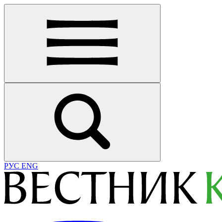
РУС
ENG