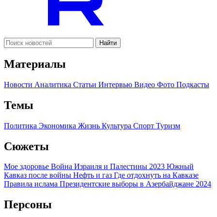
Найти
Материалы
Новости
Аналитика
Статьи
Интервью
Видео
Фото
Подкасты
Темы
Политика
Экономика
Жизнь
Культура
Спорт
Туризм
Сюжеты
Мое здоровье
Война Израиля и Палестины 2023
Южный
Кавказ после войны
Нефть и газ
Где отдохнуть на Кавказе
Правила ислама
Президентские выборы в Азербайджане 2024
Персоны