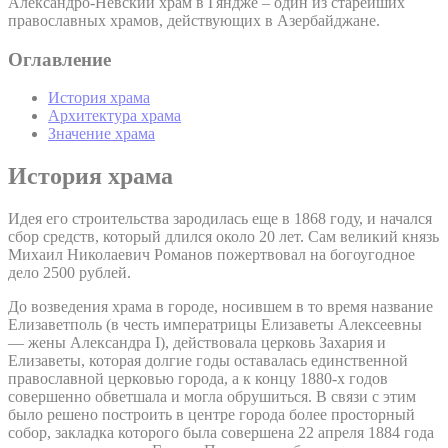
Александро-Невский храм в Гяндже – один из старейших
православных храмов, действующих в Азербайджане.
Оглавление
История храма
Архитектура храма
Значение храма
История храма
Идея его строительства зародилась еще в 1868 году, и начался
сбор средств, который длился около 20 лет. Сам великий князь
Михаил Николаевич Романов пожертвовал на богоугодное
дело 2500 рублей.
До возведения храма в городе, носившем в то время название
Елизаветполь (в честь императрицы Елизаветы Алексеевны
— жены Александра I), действовала церковь Захария и
Елизаветы, которая долгие годы оставалась единственной
православной церковью города, а к концу 1880-х годов
совершенно обветшала и могла обрушиться. В связи с этим
было решено построить в центре города более просторный
собор, закладка которого была совершена 22 апреля 1884 года