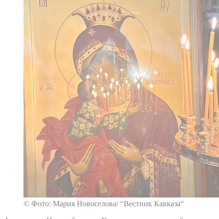
© Фото: Мария Новоселова/ “Вестник Кавказа“