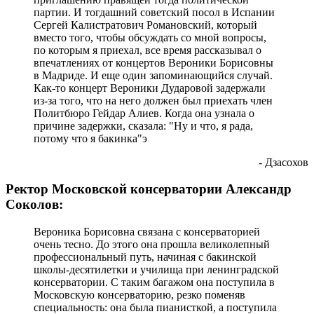
партии. И тогдашний советский посол в Испании
Сергей Калистратович Романовский, который
вместо того, чтобы обсуждать со мной вопросы,
по которым я приехал, все время рассказывал о
впечатлениях от концертов Вероники Борисовны
в Мадриде. И еще один запоминающийся случай.
Как-то концерт Вероники Дударовой задержали
из-за того, что на него должен был приехать член
Политбюро Гейдар Алиев. Когда она узнала о
причине задержки, сказала: "Ну и что, я рада,
потому что я бакинка"э
- Дзасохов
Ректор Московской консерватории Александр
Соколов:
Вероника Борисовна связана с консерваторией
очень тесно. До этого она прошла великолепный
профессиональный путь, начиная с бакинской
школы-десятилетки и училища при ленинградской
консерватории. С таким багажом она поступила в
Московскую консерваторию, резко поменяв
специальность: она была пианисткой, а поступила