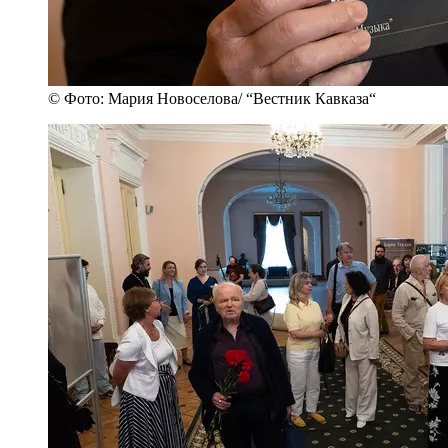
© Фото: Мария Новоселова/ “Вестник Кавказа“