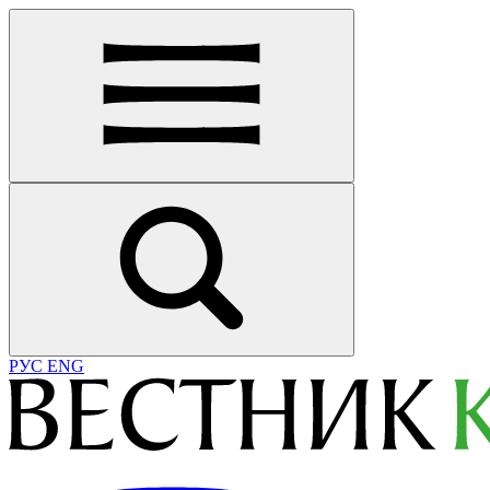
РУС
ENG