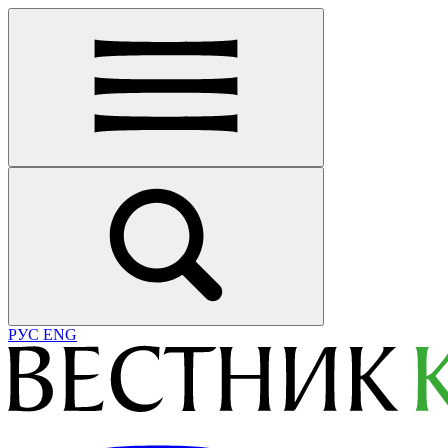
РУС
ENG