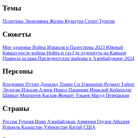
Темы
Политика
Экономика
Жизнь
Культура
Спорт
Туризм
Сюжеты
Мое здоровье
Война Израиля и Палестины 2023
Южный
Кавказ после войны
Нефть и газ
Где отдохнуть на Кавказе
Правила ислама
Президентские выборы в Азербайджане 2024
Персоны
Владимир Путин
Дональд Трамп
Си Цзиньпин
Реджеп Тайип
Эрдоган
Ильхам Алиев
Никол Пашинян
Ираклий Кобахидзе
Шавкат Мирзиеев
Касым-Жомарт Токаев
Масуд Пезешкиан
Страны
Россия
Турция
Иран
Азербайджан
Армения
Грузия
Абхазия
Израиль
Казахстан
Узбекистан
Китай
США