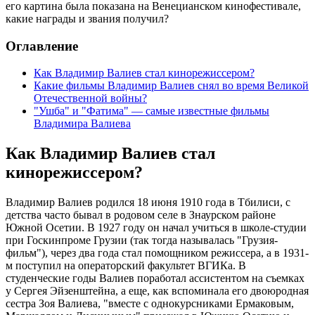
его картина была показана на Венецианском кинофестивале,
какие награды и звания получил?
Оглавление
Как Владимир Валиев стал кинорежиссером?
Какие фильмы Владимир Валиев снял во время Великой
Отечественной войны?
"Ушба" и "Фатима" — самые известные фильмы
Владимира Валиева
Как Владимир Валиев стал
кинорежиссером?
Владимир Валиев родился 18 июня 1910 года в Тбилиси, с
детства часто бывал в родовом селе в Знаурском районе
Южной Осетии. В 1927 году он начал учиться в школе-студии
при Госкинпроме Грузии (так тогда называлась "Грузия-
фильм"), через два года стал помощником режиссера, а в 1931-
м поступил на операторский факультет ВГИКа. В
студенческие годы Валиев поработал ассистентом на съемках
у Сергея Эйзенштейна, а еще, как вспоминала его двоюродная
сестра Зоя Валиева, "вместе с однокурсниками Ермаковым,