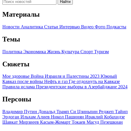
Найти
Материалы
Новости
Аналитика
Статьи
Интервью
Видео
Фото
Подкасты
Темы
Политика
Экономика
Жизнь
Культура
Спорт
Туризм
Сюжеты
Мое здоровье
Война Израиля и Палестины 2023
Южный
Кавказ после войны
Нефть и газ
Где отдохнуть на Кавказе
Правила ислама
Президентские выборы в Азербайджане 2024
Персоны
Владимир Путин
Дональд Трамп
Си Цзиньпин
Реджеп Тайип
Эрдоган
Ильхам Алиев
Никол Пашинян
Ираклий Кобахидзе
Шавкат Мирзиеев
Касым-Жомарт Токаев
Масуд Пезешкиан