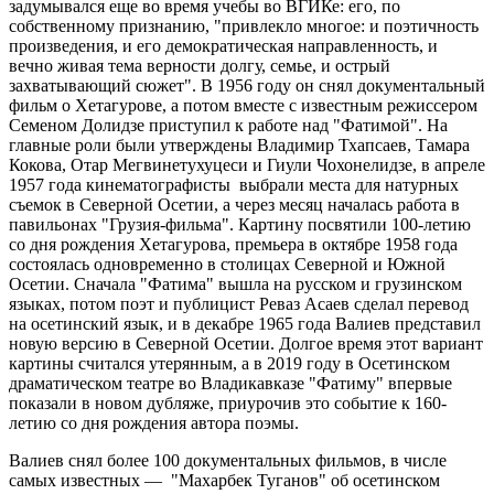
задумывался еще во время учебы во ВГИКе: его, по
собственному признанию, "привлекло многое: и поэтичность
произведения, и его демократическая направленность, и
вечно живая тема верности долгу, семье, и острый
захватывающий сюжет". В 1956 году он снял документальный
фильм о Хетагурове, а потом вместе с известным режиссером
Семеном Долидзе приступил к работе над "Фатимой". На
главные роли были утверждены Владимир Тхапсаев, Тамара
Кокова, Отар Мегвинетухуцеси и Гиули Чохонелидзе, в апреле
1957 года кинематографисты выбрали места для натурных
съемок в Северной Осетии, а через месяц началась работа в
павильонах "Грузия-фильма". Картину посвятили 100-летию
со дня рождения Хетагурова, премьера в октябре 1958 года
состоялась одновременно в столицах Северной и Южной
Осетии. Сначала "Фатима" вышла на русском и грузинском
языках, потом поэт и публицист Реваз Асаев сделал перевод
на осетинский язык, и в декабре 1965 года Валиев представил
новую версию в Северной Осетии. Долгое время этот вариант
картины считался утерянным, а в 2019 году в Осетинском
драматическом театре во Владикавказе "Фатиму" впервые
показали в новом дубляже, приурочив это событие к 160-
летию со дня рождения автора поэмы.
Валиев снял более 100 документальных фильмов, в числе
самых известных — "Махарбек Туганов" об осетинском