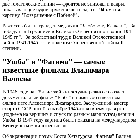
две тематические линии — фронтовые эпизоды и кадры,
показывающие будни тружеников тыла, а в 1945-м снял
картину "Возвращение с Победой".
Режиссер был награжден медалями "За оборону Кавказа", "За
победу над Германией в Великой Отечественной войне 1941-
1945 гг.", "За доблестный труд в Великой Отечественной
войне 1941-1945 гг." и орденом Отечественной войны II
степени.
"Ушба" и "Фатима" — самые
известные фильмы Владимира
Валиева
В 1946 году на Тбилисской киностудии режиссер создал
документальный фильм "Ушба" в память об известном
альпинисте Александре Джапаридзе. Заслуженный мастер
спорта СССР погиб в октябре 1945-го во время траверса
(подъема на вершину и спуск по разным маршрутам) вершин
Ушбы. В 1947 году картина была показана на международном
Венецианском кинофестивале.
Об экранизации поэмы Коста Хетагурова "Фатима" Валиев