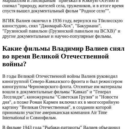
Маршаллом и Лисицыным" приезжал в Южную Осетию и
снимал "природу, жителей села, тружеников, и в итоге время
спустя вышел документальный фильм "Родное село"".
ВГИК Валиев окончил в 1936 году, вернулся на Тбилисскую
киностудию, снял "Джимарай-Хох", "Бакуриани",
"Грузинский павильон (Грузинский павильон на ВСХВ)" и
другие документальные и научно-популярные фильмы.
Какие фильмы Владимир Валиев снял
во время Великой Отечественной
войны?
В годы Великой Отечественной войны Валиев руководил
киногруппой Северо-Кавказского фронта и был режиссером
киногруппы Черноморского флота. Отснятые им материалы
вошли в документальные фильмы "Кавказ" и "Генерал
Леселидзе", киножурналы "Советская Грузия" и "Новости
дня", а позже Роман Кармен включил их в многосерийную
картину "Великая Отечественная", в создании которой
принимали участие американская компания Air Time
International и Совинфильм.
В фильме 1943 года "Рыбаки-патриоты" Валиев объединил