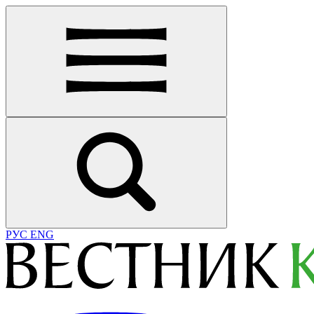
РУС
ENG