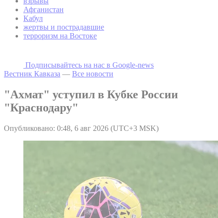
взрывы
Афганистан
Кабул
жертвы и пострадавшие
терроризм на Востоке
Подписывайтесь на наc в Google-news
Вестник Кавказа
—
Все новости
"Ахмат" уступил в Кубке России
"Краснодару"
Опубликовано: 0:48, 6 авг 2026 (UTC+3 MSK)