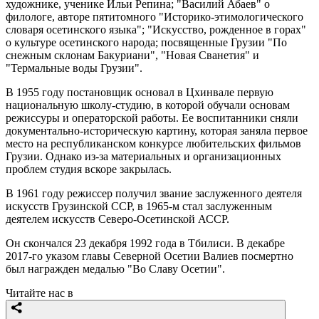
художнике, ученике Ильи Репина; "Василий Абаев" о
филологе, авторе пятитомного "Историко-этимологического
словаря осетинского языка"; "Искусство, рожденное в горах"
о культуре осетинского народа; посвященные Грузии "По
снежным склонам Бакуриани", "Новая Сванетия" и
"Термальные воды Грузии".
В 1955 году постановщик основал в Цхинвале первую
национальную школу-студию, в которой обучали основам
режиссуры и операторской работы. Ее воспитанники сняли
документально-историческую картину, которая заняла первое
место на республиканском конкурсе любительских фильмов
Грузии. Однако из-за материальных и организационных
проблем студия вскоре закрылась.
В 1961 году режиссер получил звание заслуженного деятеля
искусств Грузинской ССР, в 1965-м стал заслуженным
деятелем искусств Северо-Осетинской АССР.
Он скончался 23 декабря 1992 года в Тбилиси. В декабре
2017-го указом главы Северной Осетии Валиев посмертно
был награжден медалью "Во Славу Осетии".
Читайте нас в