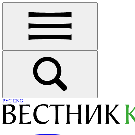
РУС
ENG