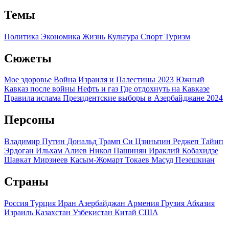
Темы
Политика
Экономика
Жизнь
Культура
Спорт
Туризм
Сюжеты
Мое здоровье
Война Израиля и Палестины 2023
Южный
Кавказ после войны
Нефть и газ
Где отдохнуть на Кавказе
Правила ислама
Президентские выборы в Азербайджане 2024
Персоны
Владимир Путин
Дональд Трамп
Си Цзиньпин
Реджеп Тайип
Эрдоган
Ильхам Алиев
Никол Пашинян
Ираклий Кобахидзе
Шавкат Мирзиеев
Касым-Жомарт Токаев
Масуд Пезешкиан
Страны
Россия
Турция
Иран
Азербайджан
Армения
Грузия
Абхазия
Израиль
Казахстан
Узбекистан
Китай
США