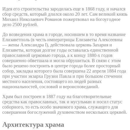
Идея его строительства зародилась еще в 1868 году, и начался
сбор средств, который длился около 20 лет. Сам великий князь
Михаил Николаевич Романов пожертвовал на богоугодное
дело 2500 рублей.
До возведения храма в городе, носившем в то время название
Елизаветполь (в честь императрицы Елизаветы Алексеевны
— жены Александра I), действовала церковь Захария и
Елизаветы, которая долгие годы оставалась единственной
православной церковью города, а к концу 1880-х годов
совершенно обветшала и могла обрушиться. В связи с этим
было решено построить в центре города более просторный
собор, закладка которого была совершена 22 апреля 1884 года
при участии экзарха Грузии Павла и при большом стечении
местного населения, состоящего из людей разных
национальностей, сословий и вероисповеданий.
Храм был построен в 1887 году на благотворительные
средства как православных, так и мусульман и носил статус
соборного, то есть особо значимого храма, служащего для
совершения богослужений духовенством нескольких церквей.
Архитектура храма