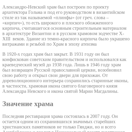
Александро-Невский храм был построен по проекту
архитектора Гольма и под его руководством в византийском
стиле из так называемой «плинфы» (от греч. слова –
«кирпич»), то есть широкого и плоского обожженного
кирпича, считавшегося основным строительным материалом
в архитектуре Византии и в русском храмовом зодчестве X-
XIII веков. Здание из темно-красного кирпича было украшено
витражами и резьбой по Храм в эпоху атеизма
В 1920-х годах храм был закрыт. В 1931 году он был
конфискован советским правительством и использовался как
краеведческий музей до 1938 года. Лишь в 1946 году храм
был возвращен Русской православной церкви, возобновил
свою работу и открыл свои двери для прихожан. От
дореволюционного интерьера сохранились старинные иконы,
в частности, храмовая икона святого благоверного князя
Александра Невского и икона святой Марии Магдалины.
Значение храма
Последняя реставрация храма состоялась в 2007 году. Он
остается одним из сохранившихся значимых старейших
христианских памятников не только Гянджи, но и всего