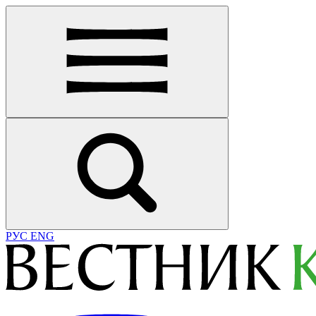
РУС
ENG