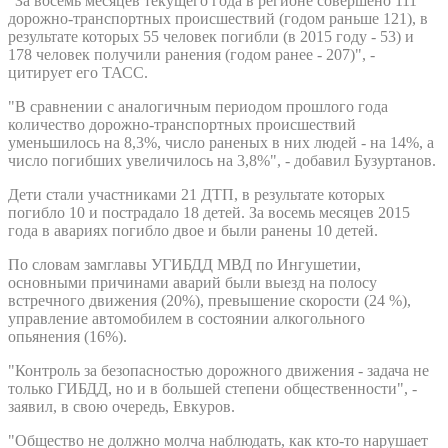
"За восемь месяцев текущего года в регионе совершено 111
дорожно-транспортных происшествий (годом раньше 121), в
результате которых 55 человек погибли (в 2015 году - 53) и
178 человек получили ранения (годом ранее - 207)", -
цитирует его ТАСС.
"В сравнении с аналогичным периодом прошлого года
количество дорожно-транспортных происшествий
уменьшилось на 8,3%, число раненых в них людей - на 14%, а
число погибших увеличилось на 3,8%", - добавил Бузуртанов.
Дети стали участниками 21 ДТП, в результате которых
погибло 10 и пострадало 18 детей. За восемь месяцев 2015
года в авариях погибло двое и были ранены 10 детей.
По словам замглавы УГИБДД МВД по Ингушетии,
основными причинами аварий были выезд на полосу
встречного движения (20%), превышение скорости (24 %),
управление автомобилем в состоянии алкогольного
опьянения (16%).
"Контроль за безопасностью дорожного движения - задача не
только ГИБДД, но и в большей степени общественности", -
заявил, в свою очередь, Евкуров.
"Общество не должно молча наблюдать, как кто-то нарушает