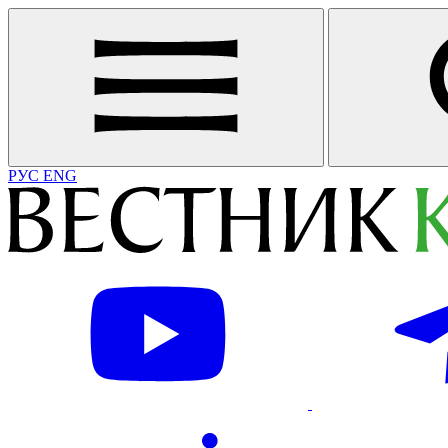
РУС
ENG