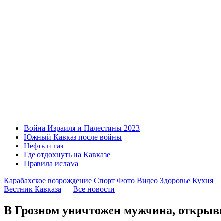
Война Израиля и Палестины 2023
Южный Кавказ после войны
Нефть и газ
Где отдохнуть на Кавказе
Правила ислама
Карабахское возрождение
Спорт
Фото
Видео
Здоровье
Кухня
Вестник Кавказа
—
Все новости
В Грозном уничтожен мужчина, открыв