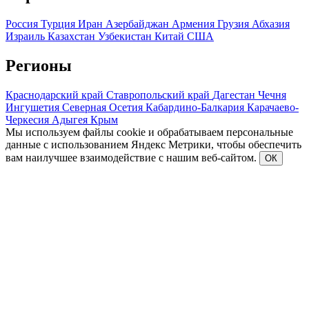
Россия
Турция
Иран
Азербайджан
Армения
Грузия
Абхазия
Израиль
Казахстан
Узбекистан
Китай
США
Регионы
Краснодарский край
Ставропольский край
Дагестан
Чечня
Ингушетия
Северная Осетия
Кабардино-Балкария
Карачаево-
Черкесия
Адыгея
Крым
Мы используем файлы cookie и обрабатываем персональные
данные с использованием Яндекс Метрики, чтобы обеспечить
вам наилучшее взаимодействие с нашим веб-сайтом.
ОК