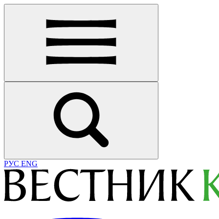
РУС
ENG