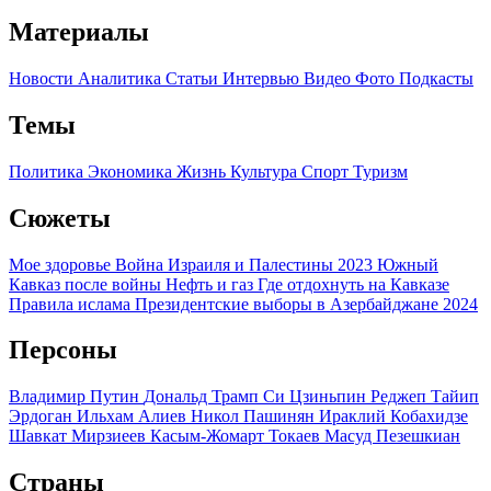
Материалы
Новости
Аналитика
Статьи
Интервью
Видео
Фото
Подкасты
Темы
Политика
Экономика
Жизнь
Культура
Спорт
Туризм
Сюжеты
Мое здоровье
Война Израиля и Палестины 2023
Южный
Кавказ после войны
Нефть и газ
Где отдохнуть на Кавказе
Правила ислама
Президентские выборы в Азербайджане 2024
Персоны
Владимир Путин
Дональд Трамп
Си Цзиньпин
Реджеп Тайип
Эрдоган
Ильхам Алиев
Никол Пашинян
Ираклий Кобахидзе
Шавкат Мирзиеев
Касым-Жомарт Токаев
Масуд Пезешкиан
Страны