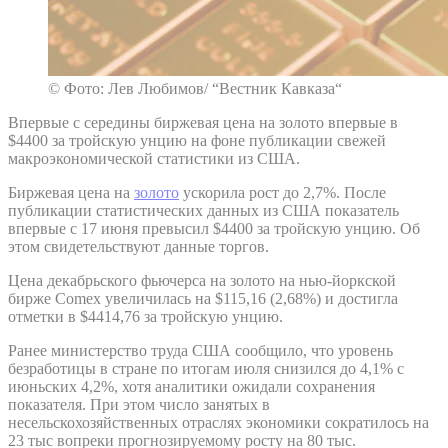
© Фото: Лев Любимов/ “Вестник Кавказа“
Впервые с середины биржевая цена на золото впервые в
$4400 за тройскую унцию на фоне публикации свежей
макроэкономической статистики из США.
Биржевая цена на
золото
ускорила рост до 2,7%. После
публикации статистических данных из США показатель
впервые с 17 июня превысил $4400 за тройскую унцию. Об
этом свидетельствуют данные торгов.
Цена декабрьского фьючерса на золото на нью-йоркской
бирже Comex увеличилась на $115,16 (2,68%) и достигла
отметки в $4414,76 за тройскую унцию.
Ранее министерство труда США сообщило, что уровень
безработицы в стране по итогам июля снизился до 4,1% с
июньских 4,2%, хотя аналитики ожидали сохранения
показателя. При этом число занятых в
несельскохозяйственных отраслях экономики сократилось на
23 тыс вопреки прогнозируемому росту на 80 тыс.