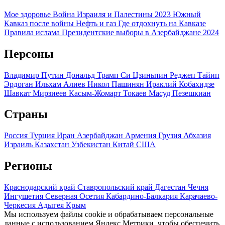
Мое здоровье
Война Израиля и Палестины 2023
Южный
Кавказ после войны
Нефть и газ
Где отдохнуть на Кавказе
Правила ислама
Президентские выборы в Азербайджане 2024
Персоны
Владимир Путин
Дональд Трамп
Си Цзиньпин
Реджеп Тайип
Эрдоган
Ильхам Алиев
Никол Пашинян
Ираклий Кобахидзе
Шавкат Мирзиеев
Касым-Жомарт Токаев
Масуд Пезешкиан
Страны
Россия
Турция
Иран
Азербайджан
Армения
Грузия
Абхазия
Израиль
Казахстан
Узбекистан
Китай
США
Регионы
Краснодарский край
Ставропольский край
Дагестан
Чечня
Ингушетия
Северная Осетия
Кабардино-Балкария
Карачаево-
Черкесия
Адыгея
Крым
Мы используем файлы cookie и обрабатываем персональные
данные с использованием Яндекс Метрики, чтобы обеспечить