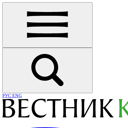
РУС
ENG