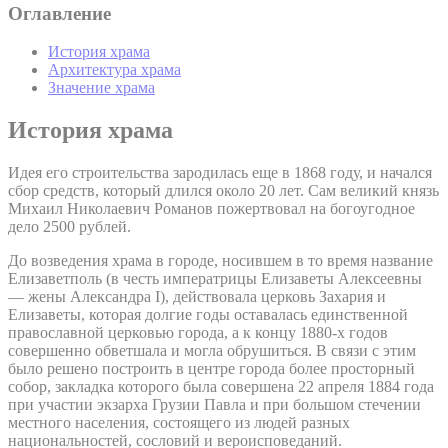
Оглавление
История храма
Архитектура храма
Значение храма
История храма
Идея его строительства зародилась еще в 1868 году, и начался
сбор средств, который длился около 20 лет. Сам великий князь
Михаил Николаевич Романов пожертвовал на богоугодное
дело 2500 рублей.
До возведения храма в городе, носившем в то время название
Елизаветполь (в честь императрицы Елизаветы Алексеевны
— жены Александра I), действовала церковь Захария и
Елизаветы, которая долгие годы оставалась единственной
православной церковью города, а к концу 1880-х годов
совершенно обветшала и могла обрушиться. В связи с этим
было решено построить в центре города более просторный
собор, закладка которого была совершена 22 апреля 1884 года
при участии экзарха Грузии Павла и при большом стечении
местного населения, состоящего из людей разных
национальностей, сословий и вероисповеданий.