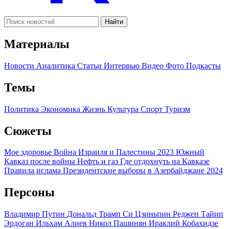
Найти
Материалы
Новости
Аналитика
Статьи
Интервью
Видео
Фото
Подкасты
Темы
Политика
Экономика
Жизнь
Культура
Спорт
Туризм
Сюжеты
Мое здоровье
Война Израиля и Палестины 2023
Южный
Кавказ после войны
Нефть и газ
Где отдохнуть на Кавказе
Правила ислама
Президентские выборы в Азербайджане 2024
Персоны
Владимир Путин
Дональд Трамп
Си Цзиньпин
Реджеп Тайип
Эрдоган
Ильхам Алиев
Никол Пашинян
Ираклий Кобахидзе