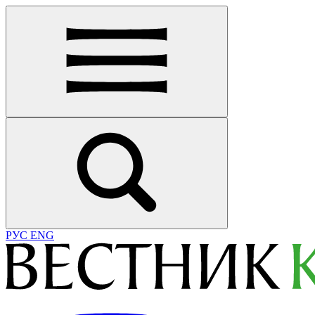
РУС
ENG