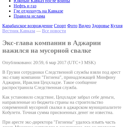
Южный Кавказ после войны
Нефть и газ
Где отдохнуть на Кавказе
Правила ислама
Карабахское возрождение
Спорт
Фото
Видео
Здоровье
Кухня
Вестник Кавказа
—
Все новости
Экс-глава компании в Аджарии
нажился на мусорной свалке
Опубликовано: 20:59, 6 мар 2017 (UTC+3 MSK)
В Грузии сотрудники Следственной службы взяли под арест
экс-главу компании "Гигиена", принадлежащей Минфину
Аджарии, Ираклия Цецхладзе. Такое сообщение
распространила Следственная служба.
Как установило следствие, Цецхладзе забрал себе деньги,
направленные из бюджета страны на строительство
современной мусорной свалки в аджарском муниципалитете
Кобулети. Точная сумма присвоенных денег не известна.
При аресте экс-директора "Гигиены" удалось изъять часть