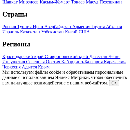
Шавкат Мирзиеев
Касым-Жомарт Токаев
Масуд Пезешкиан
Страны
Россия
Турция
Иран
Азербайджан
Армения
Грузия
Абхазия
Израиль
Казахстан
Узбекистан
Китай
США
Регионы
Краснодарский край
Ставропольский край
Дагестан
Чечня
Ингушетия
Северная Осетия
Кабардино-Балкария
Карачаево-
Черкесия
Адыгея
Крым
Мы используем файлы cookie и обрабатываем персональные
данные с использованием Яндекс Метрики, чтобы обеспечить
вам наилучшее взаимодействие с нашим веб-сайтом.
ОК