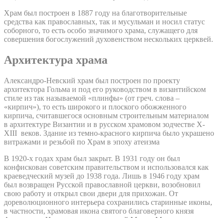
Храм был построен в 1887 году на благотворительные
средства как православных, так и мусульман и носил статус
соборного, то есть особо значимого храма, служащего для
совершения богослужений духовенством нескольких церквей.
Архитектура храма
Александро-Невский храм был построен по проекту
архитектора Гольма и под его руководством в византийском
стиле из так называемой «плинфы» (от греч. слова –
«кирпич»), то есть широкого и плоского обожженного
кирпича, считавшегося основным строительным материалом
в архитектуре Византии и в русском храмовом зодчестве X-
XIII веков. Здание из темно-красного кирпича было украшено
витражами и резьбой по Храм в эпоху атеизма
В 1920-х годах храм был закрыт. В 1931 году он был
конфискован советским правительством и использовался как
краеведческий музей до 1938 года. Лишь в 1946 году храм
был возвращен Русской православной церкви, возобновил
свою работу и открыл свои двери для прихожан. От
дореволюционного интерьера сохранились старинные иконы,
в частности, храмовая икона святого благоверного князя