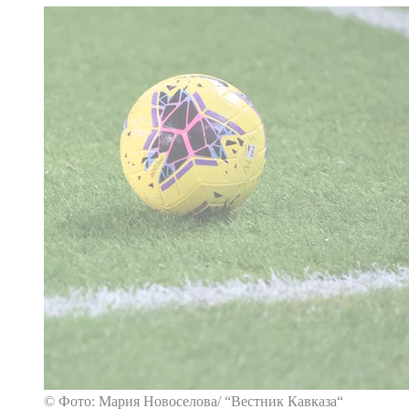
© Фото: Мария Новоселова/ “Вестник Кавказа“