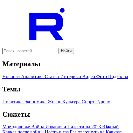
Найти
Материалы
Новости
Аналитика
Статьи
Интервью
Видео
Фото
Подкасты
Темы
Политика
Экономика
Жизнь
Культура
Спорт
Туризм
Сюжеты
Мое здоровье
Война Израиля и Палестины 2023
Южный
Кавказ после войны
Нефть и газ
Где отдохнуть на Кавказе