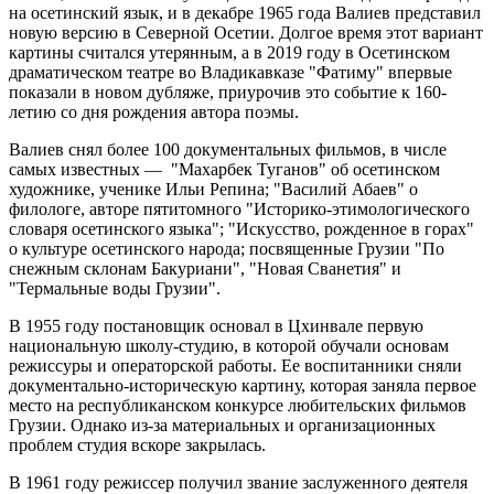
на осетинский язык, и в декабре 1965 года Валиев представил
новую версию в Северной Осетии. Долгое время этот вариант
картины считался утерянным, а в 2019 году в Осетинском
драматическом театре во Владикавказе "Фатиму" впервые
показали в новом дубляже, приурочив это событие к 160-
летию со дня рождения автора поэмы.
Валиев снял более 100 документальных фильмов, в числе
самых известных — "Махарбек Туганов" об осетинском
художнике, ученике Ильи Репина; "Василий Абаев" о
филологе, авторе пятитомного "Историко-этимологического
словаря осетинского языка"; "Искусство, рожденное в горах"
о культуре осетинского народа; посвященные Грузии "По
снежным склонам Бакуриани", "Новая Сванетия" и
"Термальные воды Грузии".
В 1955 году постановщик основал в Цхинвале первую
национальную школу-студию, в которой обучали основам
режиссуры и операторской работы. Ее воспитанники сняли
документально-историческую картину, которая заняла первое
место на республиканском конкурсе любительских фильмов
Грузии. Однако из-за материальных и организационных
проблем студия вскоре закрылась.
В 1961 году режиссер получил звание заслуженного деятеля