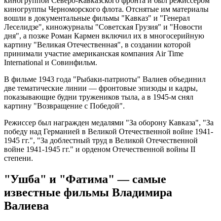
киногруппой Северо-Кавказского фронта и был режиссером
киногруппы Черноморского флота. Отснятые им материалы
вошли в документальные фильмы "Кавказ" и "Генерал
Леселидзе", киножурналы "Советская Грузия" и "Новости
дня", а позже Роман Кармен включил их в многосерийную
картину "Великая Отечественная", в создании которой
принимали участие американская компания Air Time
International и Совинфильм.
В фильме 1943 года "Рыбаки-патриоты" Валиев объединил
две тематические линии — фронтовые эпизоды и кадры,
показывающие будни тружеников тыла, а в 1945-м снял
картину "Возвращение с Победой".
Режиссер был награжден медалями "За оборону Кавказа", "За
победу над Германией в Великой Отечественной войне 1941-
1945 гг.", "За доблестный труд в Великой Отечественной
войне 1941-1945 гг." и орденом Отечественной войны II
степени.
"Ушба" и "Фатима" — самые
известные фильмы Владимира
Валиева