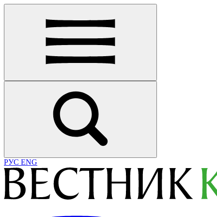
РУС
ENG