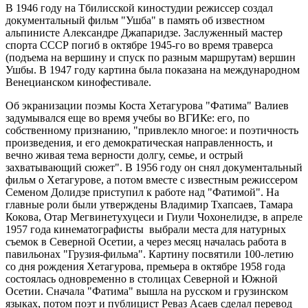
В 1946 году на Тбилисской киностудии режиссер создал
документальный фильм "Ушба" в память об известном
альпинисте Александре Джапаридзе. Заслуженный мастер
спорта СССР погиб в октябре 1945-го во время траверса
(подъема на вершину и спуск по разным маршрутам) вершин
Ушбы. В 1947 году картина была показана на международном
Венецианском кинофестивале.
Об экранизации поэмы Коста Хетагурова "Фатима" Валиев
задумывался еще во время учебы во ВГИКе: его, по
собственному признанию, "привлекло многое: и поэтичность
произведения, и его демократическая направленность, и
вечно живая тема верности долгу, семье, и острый
захватывающий сюжет". В 1956 году он снял документальный
фильм о Хетагурове, а потом вместе с известным режиссером
Семеном Долидзе приступил к работе над "Фатимой". На
главные роли были утверждены Владимир Тхапсаев, Тамара
Кокова, Отар Мегвинетухуцеси и Гиули Чохонелидзе, в апреле
1957 года кинематографисты выбрали места для натурных
съемок в Северной Осетии, а через месяц началась работа в
павильонах "Грузия-фильма". Картину посвятили 100-летию
со дня рождения Хетагурова, премьера в октябре 1958 года
состоялась одновременно в столицах Северной и Южной
Осетии. Сначала "Фатима" вышла на русском и грузинском
языках, потом поэт и публицист Реваз Асаев сделал перевод