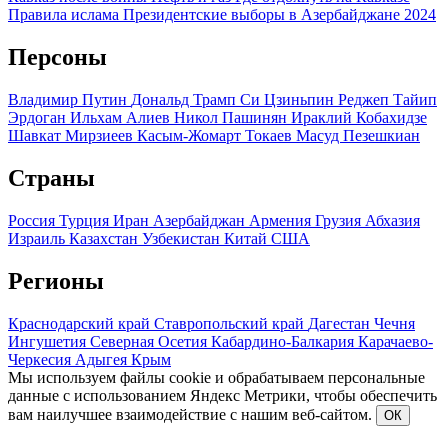
Правила ислама
Президентские выборы в Азербайджане 2024
Персоны
Владимир Путин
Дональд Трамп
Си Цзиньпин
Реджеп Тайип
Эрдоган
Ильхам Алиев
Никол Пашинян
Ираклий Кобахидзе
Шавкат Мирзиеев
Касым-Жомарт Токаев
Масуд Пезешкиан
Страны
Россия
Турция
Иран
Азербайджан
Армения
Грузия
Абхазия
Израиль
Казахстан
Узбекистан
Китай
США
Регионы
Краснодарский край
Ставропольский край
Дагестан
Чечня
Ингушетия
Северная Осетия
Кабардино-Балкария
Карачаево-
Черкесия
Адыгея
Крым
Мы используем файлы cookie и обрабатываем персональные
данные с использованием Яндекс Метрики, чтобы обеспечить
вам наилучшее взаимодействие с нашим веб-сайтом.
ОК