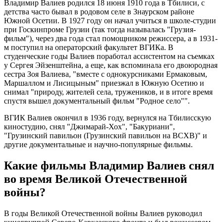
Владимир Валиев родился 18 июня 1910 года в Тбилиси, с
детства часто бывал в родовом селе в Знаурском районе
Южной Осетии. В 1927 году он начал учиться в школе-студии
при Госкинпроме Грузии (так тогда называлась "Грузия-
фильм"), через два года стал помощником режиссера, а в 1931-
м поступил на операторский факультет ВГИКа. В
студенческие годы Валиев поработал ассистентом на съемках
у Сергея Эйзенштейна, а еще, как вспоминала его двоюродная
сестра Зоя Валиева, "вместе с однокурсниками Ермаковым,
Маршаллом и Лисицыным" приезжал в Южную Осетию и
снимал "природу, жителей села, тружеников, и в итоге время
спустя вышел документальный фильм "Родное село"".
ВГИК Валиев окончил в 1936 году, вернулся на Тбилисскую
киностудию, снял "Джимарай-Хох", "Бакуриани",
"Грузинский павильон (Грузинский павильон на ВСХВ)" и
другие документальные и научно-популярные фильмы.
Какие фильмы Владимир Валиев снял
во время Великой Отечественной
войны?
В годы Великой Отечественной войны Валиев руководил