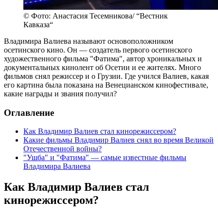
© Фото: Анастасия Тесемникова/ “Вестник
Кавказа“
Владимира Валиева называют основоположником
осетинского кино. Он — создатель первого осетинского
художественного фильма "Фатима", автор хроникальных и
документальных кинолент об Осетии и ее жителях. Много
фильмов снял режиссер и о Грузии. Где учился Валиев, какая
его картина была показана на Венецианском кинофестивале,
какие награды и звания получил?
Оглавление
Как Владимир Валиев стал кинорежиссером?
Какие фильмы Владимир Валиев снял во время Великой
Отечественной войны?
"Ушба" и "Фатима" — самые известные фильмы
Владимира Валиева
Как Владимир Валиев стал
кинорежиссером?