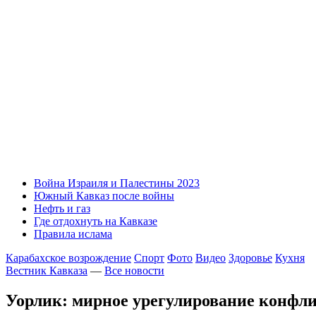
Война Израиля и Палестины 2023
Южный Кавказ после войны
Нефть и газ
Где отдохнуть на Кавказе
Правила ислама
Карабахское возрождение
Спорт
Фото
Видео
Здоровье
Кухня
Вестник Кавказа
—
Все новости
Уорлик: мирное урегулирование конфли