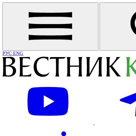
РУС
ENG