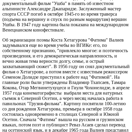
документальный фильм "Ушба" в память об известном
альпинисте Александре Джапаридзе. Заслуженный мастер
спорта СССР погиб в октябре 1945-го во время траверса
(подъема на вершину и спуск по разным маршрутам) вершин
Ушбы. В 1947 году картина была показана на международном
Венецианском кинофестивале.
Об экранизации поэмы Коста Хетагурова "Фатима" Валиев
задумывался еще во время учебы во ВГИКе: его, по
собственному признанию, "привлекло многое: и поэтичность
произведения, и его демократическая направленность, и
вечно живая тема верности долгу, семье, и острый
захватывающий сюжет". В 1956 году он снял документальный
фильм о Хетагурове, а потом вместе с известным режиссером
Семеном Долидзе приступил к работе над "Фатимой". На
главные роли были утверждены Владимир Тхапсаев, Тамара
Кокова, Отар Мегвинетухуцеси и Гиули Чохонелидзе, в апреле
1957 года кинематографисты выбрали места для натурных
съемок в Северной Осетии, а через месяц началась работа в
павильонах "Грузия-фильма". Картину посвятили 100-летию
со дня рождения Хетагурова, премьера в октябре 1958 года
состоялась одновременно в столицах Северной и Южной
Осетии. Сначала "Фатима" вышла на русском и грузинском
языках, потом поэт и публицист Реваз Асаев сделал перевод
на осетинский язык, и в декабре 1965 года Валиев представил