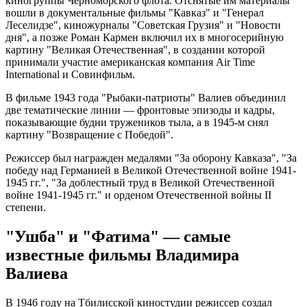
киногруппы Черноморского флота. Отснятые им материалы
вошли в документальные фильмы "Кавказ" и "Генерал
Леселидзе", киножурналы "Советская Грузия" и "Новости
дня", а позже Роман Кармен включил их в многосерийную
картину "Великая Отечественная", в создании которой
принимали участие американская компания Air Time
International и Совинфильм.
В фильме 1943 года "Рыбаки-патриоты" Валиев объединил
две тематические линии — фронтовые эпизоды и кадры,
показывающие будни тружеников тыла, а в 1945-м снял
картину "Возвращение с Победой".
Режиссер был награжден медалями "За оборону Кавказа", "За
победу над Германией в Великой Отечественной войне 1941-
1945 гг.", "За доблестный труд в Великой Отечественной
войне 1941-1945 гг." и орденом Отечественной войны II
степени.
"Ушба" и "Фатима" — самые
известные фильмы Владимира
Валиева
В 1946 году на Тбилисской киностудии режиссер создал