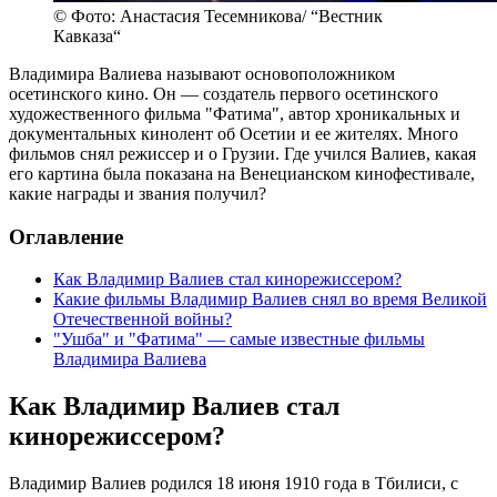
© Фото: Анастасия Тесемникова/ “Вестник
Кавказа“
Владимира Валиева называют основоположником
осетинского кино. Он — создатель первого осетинского
художественного фильма "Фатима", автор хроникальных и
документальных кинолент об Осетии и ее жителях. Много
фильмов снял режиссер и о Грузии. Где учился Валиев, какая
его картина была показана на Венецианском кинофестивале,
какие награды и звания получил?
Оглавление
Как Владимир Валиев стал кинорежиссером?
Какие фильмы Владимир Валиев снял во время Великой
Отечественной войны?
"Ушба" и "Фатима" — самые известные фильмы
Владимира Валиева
Как Владимир Валиев стал
кинорежиссером?
Владимир Валиев родился 18 июня 1910 года в Тбилиси, с