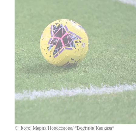
© Фото: Мария Новоселова/ “Вестник Кавказа“