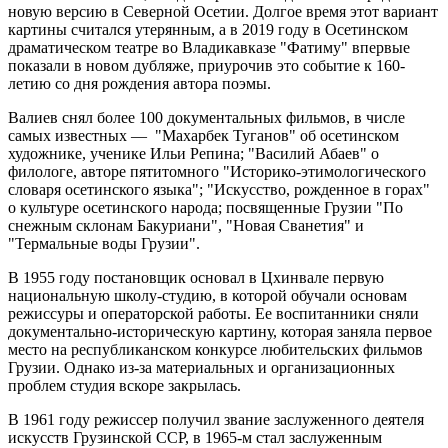
новую версию в Северной Осетии. Долгое время этот вариант
картины считался утерянным, а в 2019 году в Осетинском
драматическом театре во Владикавказе "Фатиму" впервые
показали в новом дубляже, приурочив это событие к 160-
летию со дня рождения автора поэмы.
Валиев снял более 100 документальных фильмов, в числе
самых известных — "Махарбек Туганов" об осетинском
художнике, ученике Ильи Репина; "Василий Абаев" о
филологе, авторе пятитомного "Историко-этимологического
словаря осетинского языка"; "Искусство, рожденное в горах"
о культуре осетинского народа; посвященные Грузии "По
снежным склонам Бакуриани", "Новая Сванетия" и
"Термальные воды Грузии".
В 1955 году постановщик основал в Цхинвале первую
национальную школу-студию, в которой обучали основам
режиссуры и операторской работы. Ее воспитанники сняли
документально-историческую картину, которая заняла первое
место на республиканском конкурсе любительских фильмов
Грузии. Однако из-за материальных и организационных
проблем студия вскоре закрылась.
В 1961 году режиссер получил звание заслуженного деятеля
искусств Грузинской ССР, в 1965-м стал заслуженным