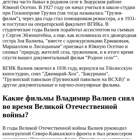
детства часто бывал в родовом селе в Знаурском районе
Южной Осетии. В 1927 году он начал учиться в школе-студии
при Госкинпроме Грузии (так тогда называлась "Грузия-
фильм"), через два года стал помощником режиссера, а в 1931-
м поступил на операторский факультет ВГИКа. В
студенческие годы Валиев поработал ассистентом на съемках
у Сергея Эйзенштейна, а еще, как вспоминала его двоюродная
сестра Зоя Валиева, "вместе с однокурсниками Ермаковым,
Маршаллом и Лисицыным" приезжал в Южную Осетию и
снимал "природу, жителей села, тружеников, и в итоге время
спустя вышел документальный фильм "Родное село"".
ВГИК Валиев окончил в 1936 году, вернулся на Тбилисскую
киностудию, снял "Джимарай-Хох", "Бакуриани",
"Грузинский павильон (Грузинский павильон на ВСХВ)" и
другие документальные и научно-популярные фильмы.
Какие фильмы Владимир Валиев снял
во время Великой Отечественной
войны?
В годы Великой Отечественной войны Валиев руководил
киногруппой Северо-Кавказского фронта и был режиссером