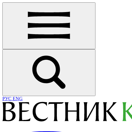
РУС
ENG