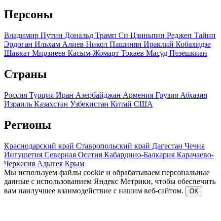
Персоны
Владимир Путин
Дональд Трамп
Си Цзиньпин
Реджеп Тайип
Эрдоган
Ильхам Алиев
Никол Пашинян
Ираклий Кобахидзе
Шавкат Мирзиеев
Касым-Жомарт Токаев
Масуд Пезешкиан
Страны
Россия
Турция
Иран
Азербайджан
Армения
Грузия
Абхазия
Израиль
Казахстан
Узбекистан
Китай
США
Регионы
Краснодарский край
Ставропольский край
Дагестан
Чечня
Ингушетия
Северная Осетия
Кабардино-Балкария
Карачаево-
Черкесия
Адыгея
Крым
Мы используем файлы cookie и обрабатываем персональные
данные с использованием Яндекс Метрики, чтобы обеспечить
вам наилучшее взаимодействие с нашим веб-сайтом.
ОК