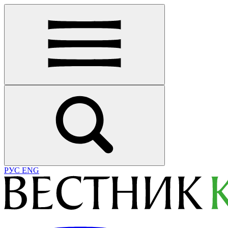
РУС
ENG