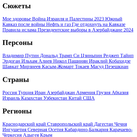
Сюжеты
Мое здоровье
Война Израиля и Палестины 2023
Южный
Кавказ после войны
Нефть и газ
Где отдохнуть на Кавказе
Правила ислама
Президентские выборы в Азербайджане 2024
Персоны
Владимир Путин
Дональд Трамп
Си Цзиньпин
Реджеп Тайип
Эрдоган
Ильхам Алиев
Никол Пашинян
Ираклий Кобахидзе
Шавкат Мирзиеев
Касым-Жомарт Токаев
Масуд Пезешкиан
Страны
Россия
Турция
Иран
Азербайджан
Армения
Грузия
Абхазия
Израиль
Казахстан
Узбекистан
Китай
США
Регионы
Краснодарский край
Ставропольский край
Дагестан
Чечня
Ингушетия
Северная Осетия
Кабардино-Балкария
Карачаево-
Черкесия
Адыгея
Крым