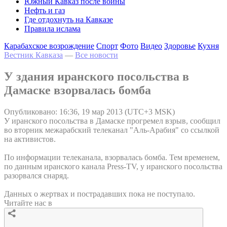
Южный Кавказ после войны
Нефть и газ
Где отдохнуть на Кавказе
Правила ислама
Карабахское возрождение
Спорт
Фото
Видео
Здоровье
Кухня
Вестник Кавказа
—
Все новости
У здания иранского посольства в
Дамаске взорвалась бомба
Опубликовано: 16:36, 19 мар 2013 (UTC+3 MSK)
У иранского посольства в Дамаске прогремел взрыв, сообщил
во вторник межарабский телеканал "Аль-Арабия" со ссылкой
на активистов.
По информации телеканала, взорвалась бомба. Тем временем,
по данным иранского канала Press-TV, у иранского посольства
разорвался снаряд.
Данных о жертвах и пострадавших пока не поступало.
Читайте нас в