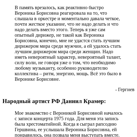
В память врезалось, как реактивно быстро
Вероника Борисовна реагировала на то, что
слышала в оркестре и моментально давала четкое,
почти жесткое указание, что не надо делать и что
надо делать вместо этого. Теперь я уже сам
опытный дирижер, не такой как Вероника
Борисовна, конечно, мне не удастся стать лучшим
дирижером мира среди мужчин, а ей удалось стать
лучшим дирижером мира среди женщин. Надо
иметь невероятный характер, невероятный талант,
силу воли, не говоря уже о том, что необходимо
любому музыканту, особенно руководителю
коллектива – ритм, энергию, мощь. Всё это было в
Веронике Борисовне.
- Гергиев
Народный артист РФ Даниил Крамер:
Мое знакомство с Вероникой Борисовной началось
с записи концерта 1975 года. Для меня эта запись
была хрестоматийной. Когда я сыграл рапсодию
Гершвина, ее услышала Вероника Борисовна, ей
понравилось, она позвала меня выступать вместе.