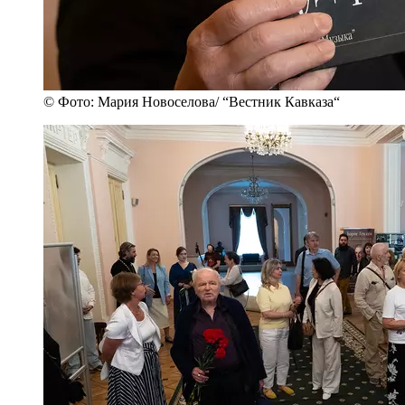
© Фото: Мария Новоселова/ “Вестник Кавказа“