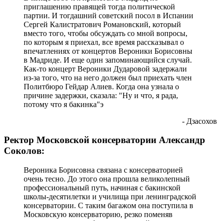
приглашению правящей тогда политической
партии. И тогдашний советский посол в Испании
Сергей Калистратович Романовский, который
вместо того, чтобы обсуждать со мной вопросы,
по которым я приехал, все время рассказывал о
впечатлениях от концертов Вероники Борисовны
в Мадриде. И еще один запоминающийся случай.
Как-то концерт Вероники Дударовой задержали
из-за того, что на него должен был приехать член
Политбюро Гейдар Алиев. Когда она узнала о
причине задержки, сказала: "Ну и что, я рада,
потому что я бакинка"э
- Дзасохов
Ректор Московской консерватории Александр
Соколов:
Вероника Борисовна связана с консерваторией
очень тесно. До этого она прошла великолепный
профессиональный путь, начиная с бакинской
школы-десятилетки и училища при ленинградской
консерватории. С таким багажом она поступила в
Московскую консерваторию, резко поменяв