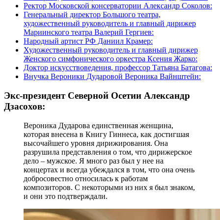
Ректор Московской консерватории Александр Соколов:
Генеральный директор Большого театра,
художественный руководитель и главный дирижер
Мариинского театра Валерий Гергиев:
Народный артист РФ Даниил Крамер:
Художественный руководитель и главный дирижер
Женского симфонического оркестра Ксения Жарко:
Доктор искусствоведения, профессор Татьяна Батагова:
Внучка Вероники Дударовой Вероника Вайнштейн:
Экс-президент Северной Осетии Александр
Дзасохов:
Вероника Дударова единственная женщина,
которая внесена в Книгу Гиннеса, как достигшая
высочайшего уровня дирижирования. Она
разрушила представления о том, что дирижерское
дело – мужское. Я много раз был у нее на
концертах и всегда убеждался в том, что она очень
добросовестно относилась к работам
композиторов. С некоторыми из них я был знаком,
и они это подтверждали.