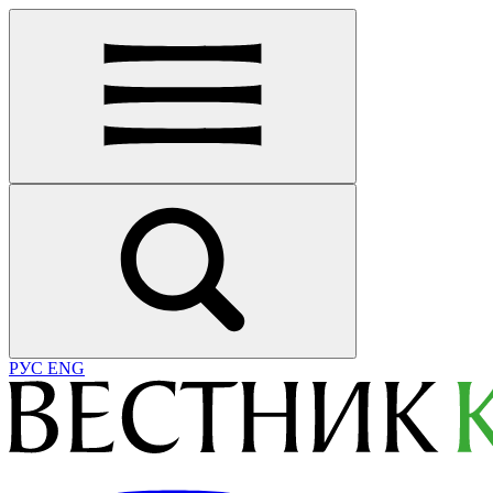
РУС
ENG