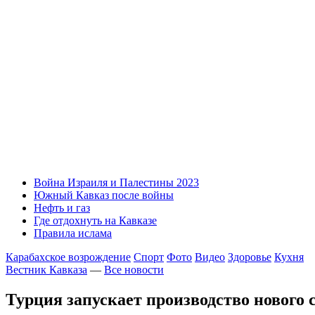
Война Израиля и Палестины 2023
Южный Кавказ после войны
Нефть и газ
Где отдохнуть на Кавказе
Правила ислама
Карабахское возрождение
Спорт
Фото
Видео
Здоровье
Кухня
Вестник Кавказа
—
Все новости
Турция запускает производство нового 