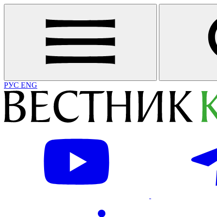
РУС
ENG