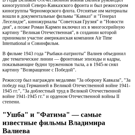
киногруппой Северо-Кавказского фронта и был режиссером
киногруппы Черноморского флота. Отснятые им материалы
вошли в документальные фильмы "Кавказ" и "Генерал
Леселидзе", киножурналы "Советская Грузия" и "Новости
дня", а позже Роман Кармен включил их в многосерийную
картину "Великая Отечественная", в создании которой
принимали участие американская компания Air Time
International и Совинфильм.
В фильме 1943 года "Рыбаки-патриоты" Валиев объединил
две тематические линии — фронтовые эпизоды и кадры,
показывающие будни тружеников тыла, а в 1945-м снял
картину "Возвращение с Победой".
Режиссер был награжден медалями "За оборону Кавказа", "За
победу над Германией в Великой Отечественной войне 1941-
1945 гг.", "За доблестный труд в Великой Отечественной
войне 1941-1945 гг." и орденом Отечественной войны II
степени.
"Ушба" и "Фатима" — самые
известные фильмы Владимира
Валиева