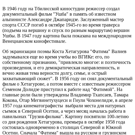
В 1946 году на Тбилисской киностудии режиссер создал
документальный фильм "Ушба" в память об известном
альпинисте Александре Джапаридзе. Заслуженный мастер
спорта СССР погиб в октябре 1945-го во время траверса
(подъема на вершину и спуск по разным маршрутам) вершин
Ушбы. В 1947 году картина была показана на международном
Венецианском кинофестивале.
Об экранизации поэмы Коста Хетагурова "Фатима" Валиев
задумывался еще во время учебы во ВГИКе: его, по
собственному признанию, "привлекло многое: и поэтичность
произведения, и его демократическая направленность, и
вечно живая тема верности долгу, семье, и острый
захватывающий сюжет". В 1956 году он снял документальный
фильм о Хетагурове, а потом вместе с известным режиссером
Семеном Долидзе приступил к работе над "Фатимой". На
главные роли были утверждены Владимир Тхапсаев, Тамара
Кокова, Отар Мегвинетухуцеси и Гиули Чохонелидзе, в апреле
1957 года кинематографисты выбрали места для натурных
съемок в Северной Осетии, а через месяц началась работа в
павильонах "Грузия-фильма". Картину посвятили 100-летию
со дня рождения Хетагурова, премьера в октябре 1958 года
состоялась одновременно в столицах Северной и Южной
Осетии. Сначала "Фатима" вышла на русском и грузинском