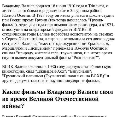
Владимир Валиев родился 18 июня 1910 года в Тбилиси, с
детства часто бывал в родовом селе в Знаурском районе
Южной Осетии. В 1927 году он начал учиться в школе-студии
при Госкинпроме Грузии (так тогда называлась "Грузия-
фильм"), через два года стал помощником режиссера, а в 1931-
м поступил на операторский факультет ВГИКа. В
студенческие годы Валиев поработал ассистентом на съемках
у Сергея Эйзенштейна, а еще, как вспоминала его двоюродная
сестра Зоя Валиева, "вместе с однокурсниками Ермаковым,
Маршаллом и Лисицыным" приезжал в Южную Осетию и
снимал "природу, жителей села, тружеников, и в итоге время
спустя вышел документальный фильм "Родное село"".
ВГИК Валиев окончил в 1936 году, вернулся на Тбилисскую
киностудию, снял "Джимарай-Хох", "Бакуриани",
"Грузинский павильон (Грузинский павильон на ВСХВ)" и
другие документальные и научно-популярные фильмы.
Какие фильмы Владимир Валиев снял
во время Великой Отечественной
войны?
В годы Великой Отечественной войны Валиев руководил