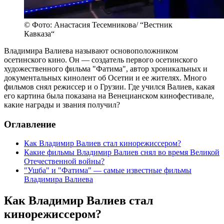
© Фото: Анастасия Тесемникова/ “Вестник
Кавказа“
Владимира Валиева называют основоположником
осетинского кино. Он — создатель первого осетинского
художественного фильма "Фатима", автор хроникальных и
документальных кинолент об Осетии и ее жителях. Много
фильмов снял режиссер и о Грузии. Где учился Валиев, какая
его картина была показана на Венецианском кинофестивале,
какие награды и звания получил?
Оглавление
Как Владимир Валиев стал кинорежиссером?
Какие фильмы Владимир Валиев снял во время Великой
Отечественной войны?
"Ушба" и "Фатима" — самые известные фильмы
Владимира Валиева
Как Владимир Валиев стал
кинорежиссером?