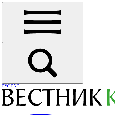
РУС
ENG