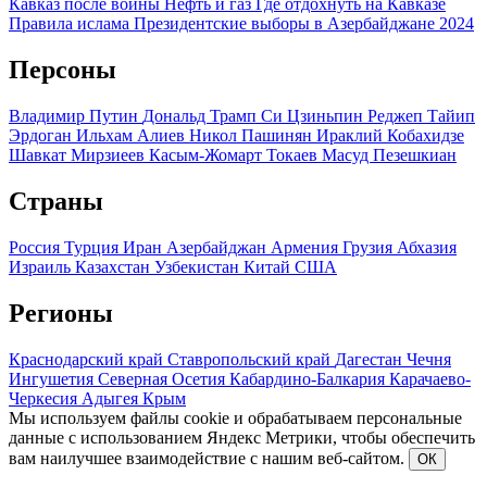
Кавказ после войны
Нефть и газ
Где отдохнуть на Кавказе
Правила ислама
Президентские выборы в Азербайджане 2024
Персоны
Владимир Путин
Дональд Трамп
Си Цзиньпин
Реджеп Тайип
Эрдоган
Ильхам Алиев
Никол Пашинян
Ираклий Кобахидзе
Шавкат Мирзиеев
Касым-Жомарт Токаев
Масуд Пезешкиан
Страны
Россия
Турция
Иран
Азербайджан
Армения
Грузия
Абхазия
Израиль
Казахстан
Узбекистан
Китай
США
Регионы
Краснодарский край
Ставропольский край
Дагестан
Чечня
Ингушетия
Северная Осетия
Кабардино-Балкария
Карачаево-
Черкесия
Адыгея
Крым
Мы используем файлы cookie и обрабатываем персональные
данные с использованием Яндекс Метрики, чтобы обеспечить
вам наилучшее взаимодействие с нашим веб-сайтом.
ОК