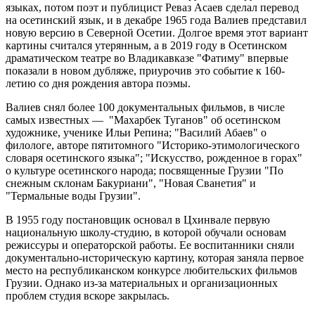
языках, потом поэт и публицист Реваз Асаев сделал перевод
на осетинский язык, и в декабре 1965 года Валиев представил
новую версию в Северной Осетии. Долгое время этот вариант
картины считался утерянным, а в 2019 году в Осетинском
драматическом театре во Владикавказе "Фатиму" впервые
показали в новом дубляже, приурочив это событие к 160-
летию со дня рождения автора поэмы.
Валиев снял более 100 документальных фильмов, в числе
самых известных — "Махарбек Туганов" об осетинском
художнике, ученике Ильи Репина; "Василий Абаев" о
филологе, авторе пятитомного "Историко-этимологического
словаря осетинского языка"; "Искусство, рожденное в горах"
о культуре осетинского народа; посвященные Грузии "По
снежным склонам Бакуриани", "Новая Сванетия" и
"Термальные воды Грузии".
В 1955 году постановщик основал в Цхинвале первую
национальную школу-студию, в которой обучали основам
режиссуры и операторской работы. Ее воспитанники сняли
документально-историческую картину, которая заняла первое
место на республиканском конкурсе любительских фильмов
Грузии. Однако из-за материальных и организационных
проблем студия вскоре закрылась.