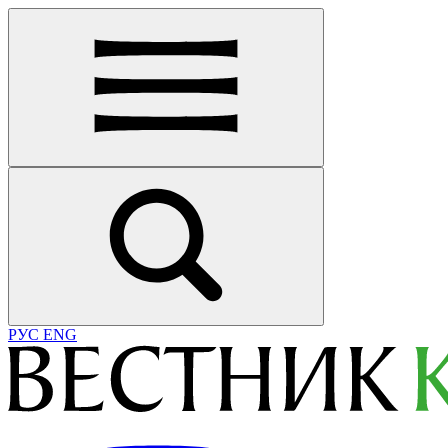
РУС
ENG