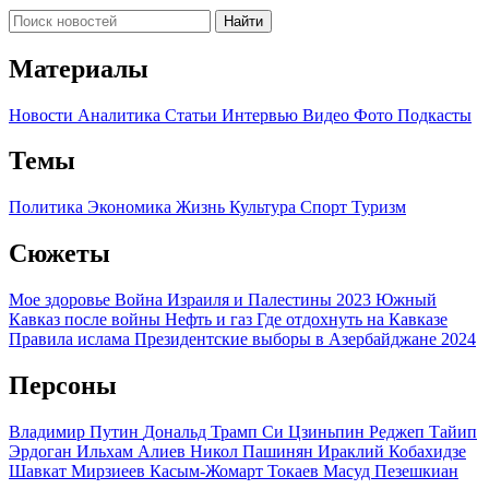
Найти
Материалы
Новости
Аналитика
Статьи
Интервью
Видео
Фото
Подкасты
Темы
Политика
Экономика
Жизнь
Культура
Спорт
Туризм
Сюжеты
Мое здоровье
Война Израиля и Палестины 2023
Южный
Кавказ после войны
Нефть и газ
Где отдохнуть на Кавказе
Правила ислама
Президентские выборы в Азербайджане 2024
Персоны
Владимир Путин
Дональд Трамп
Си Цзиньпин
Реджеп Тайип
Эрдоган
Ильхам Алиев
Никол Пашинян
Ираклий Кобахидзе
Шавкат Мирзиеев
Касым-Жомарт Токаев
Масуд Пезешкиан