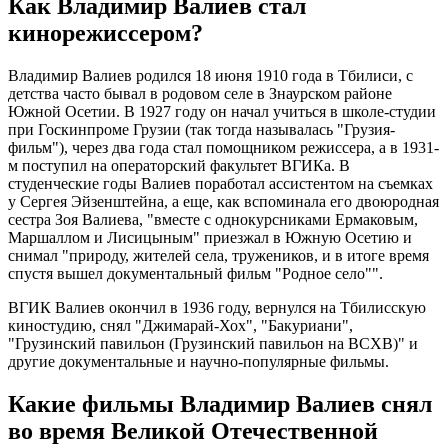
Как Владимир Валиев стал
кинорежиссером?
Владимир Валиев родился 18 июня 1910 года в Тбилиси, с
детства часто бывал в родовом селе в Знаурском районе
Южной Осетии. В 1927 году он начал учиться в школе-студии
при Госкинпроме Грузии (так тогда называлась "Грузия-
фильм"), через два года стал помощником режиссера, а в 1931-
м поступил на операторский факультет ВГИКа. В
студенческие годы Валиев поработал ассистентом на съемках
у Сергея Эйзенштейна, а еще, как вспоминала его двоюродная
сестра Зоя Валиева, "вместе с однокурсниками Ермаковым,
Маршаллом и Лисицыным" приезжал в Южную Осетию и
снимал "природу, жителей села, тружеников, и в итоге время
спустя вышел документальный фильм "Родное село"".
ВГИК Валиев окончил в 1936 году, вернулся на Тбилисскую
киностудию, снял "Джимарай-Хох", "Бакуриани",
"Грузинский павильон (Грузинский павильон на ВСХВ)" и
другие документальные и научно-популярные фильмы.
Какие фильмы Владимир Валиев снял
во время Великой Отечественной