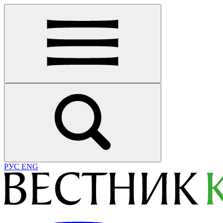
РУС
ENG