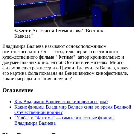
© Фото: Анастасия Тесемникова/ “Вестник
Кавказа“
Владимира Валиева называют основоположником
осетинского кино. Он — создатель первого осетинского
художественного фильма "Фатима", автор хроникальных и
документальных кинолент об Осетии и ее жителях. Много
фильмов снял режиссер и о Грузии. Где учился Валиев, какая
его картина была показана на Венецианском кинофестивале,
какие награды и звания получил?
Оглавление
Как Владимир Валиев стал кинорежиссером?
Какие фильмы Владимир Валиев снял во время Великой
Отечественной войны?
"Ушба" и "Фатима" — самые известные фильмы
Владимира Валиева