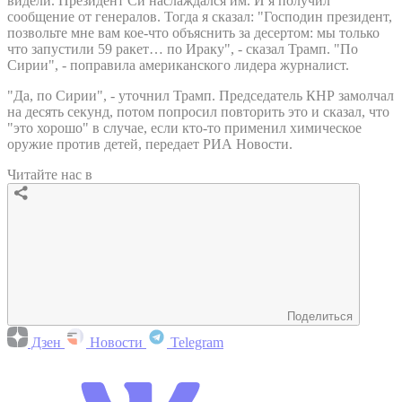
видели. Президент Си наслаждался им. И я получил
сообщение от генералов. Тогда я сказал: "Господин президент,
позвольте мне вам кое-что объяснить за десертом: мы только
что запустили 59 ракет… по Ираку", - сказал Трамп. "По
Сирии", - поправила американского лидера журналист.
"Да, по Сирии", - уточнил Трамп. Председатель КНР замолчал
на десять секунд, потом попросил повторить это и сказал, что
"это хорошо" в случае, если кто-то применил химическое
оружие против детей, передает РИА Новости.
Читайте нас в
Поделиться
Дзен
Новости
Telegram