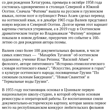
со дня рождения Хетагурова, премьера в октябре 1958 года
состоялась одновременно в столицах Северной и Южной
Осетии. Сначала "Фатима" вышла на русском и грузинском
языках, потом поэт и публицист Реваз Асаев сделал перевод
на осетинский язык, и в декабре 1965 года Валиев представил
новую версию в Северной Осетии. Долгое время этот вариант
картины считался утерянным, а в 2019 году в Осетинском
драматическом театре во Владикавказе "Фатиму" впервые
показали в новом дубляже, приурочив это событие к 160-
летию со дня рождения автора поэмы.
Валиев снял более 100 документальных фильмов, в числе
самых известных — "Махарбек Туганов" об осетинском
художнике, ученике Ильи Репина; "Василий Абаев" о
филологе, авторе пятитомного "Историко-этимологического
словаря осетинского языка"; "Искусство, рожденное в горах"
о культуре осетинского народа; посвященные Грузии "По
снежным склонам Бакуриани", "Новая Сванетия" и
"Термальные воды Грузии".
В 1955 году постановщик основал в Цхинвале первую
национальную школу-студию, в которой обучали основам
режиссуры и операторской работы. Ее воспитанники сняли
документально-историческую картину, которая заняла первое
место на республиканском конкурсе любительских фильмов