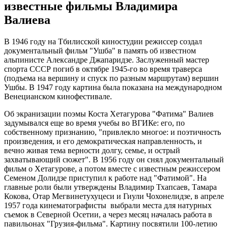
известные фильмы Владимира
Валиева
В 1946 году на Тбилисской киностудии режиссер создал
документальный фильм "Ушба" в память об известном
альпинисте Александре Джапаридзе. Заслуженный мастер
спорта СССР погиб в октябре 1945-го во время траверса
(подъема на вершину и спуск по разным маршрутам) вершин
Ушбы. В 1947 году картина была показана на международном
Венецианском кинофестивале.
Об экранизации поэмы Коста Хетагурова "Фатима" Валиев
задумывался еще во время учебы во ВГИКе: его, по
собственному признанию, "привлекло многое: и поэтичность
произведения, и его демократическая направленность, и
вечно живая тема верности долгу, семье, и острый
захватывающий сюжет". В 1956 году он снял документальный
фильм о Хетагурове, а потом вместе с известным режиссером
Семеном Долидзе приступил к работе над "Фатимой". На
главные роли были утверждены Владимир Тхапсаев, Тамара
Кокова, Отар Мегвинетухуцеси и Гиули Чохонелидзе, в апреле
1957 года кинематографисты выбрали места для натурных
съемок в Северной Осетии, а через месяц началась работа в
павильонах "Грузия-фильма". Картину посвятили 100-летию