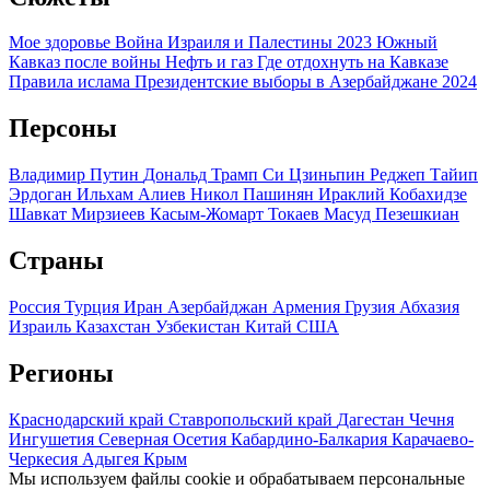
Мое здоровье
Война Израиля и Палестины 2023
Южный
Кавказ после войны
Нефть и газ
Где отдохнуть на Кавказе
Правила ислама
Президентские выборы в Азербайджане 2024
Персоны
Владимир Путин
Дональд Трамп
Си Цзиньпин
Реджеп Тайип
Эрдоган
Ильхам Алиев
Никол Пашинян
Ираклий Кобахидзе
Шавкат Мирзиеев
Касым-Жомарт Токаев
Масуд Пезешкиан
Страны
Россия
Турция
Иран
Азербайджан
Армения
Грузия
Абхазия
Израиль
Казахстан
Узбекистан
Китай
США
Регионы
Краснодарский край
Ставропольский край
Дагестан
Чечня
Ингушетия
Северная Осетия
Кабардино-Балкария
Карачаево-
Черкесия
Адыгея
Крым
Мы используем файлы cookie и обрабатываем персональные