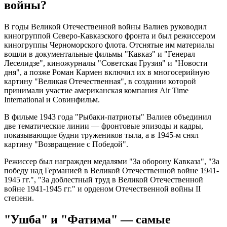
войны?
В годы Великой Отечественной войны Валиев руководил
киногруппой Северо-Кавказского фронта и был режиссером
киногруппы Черноморского флота. Отснятые им материалы
вошли в документальные фильмы "Кавказ" и "Генерал
Леселидзе", киножурналы "Советская Грузия" и "Новости
дня", а позже Роман Кармен включил их в многосерийную
картину "Великая Отечественная", в создании которой
принимали участие американская компания Air Time
International и Совинфильм.
В фильме 1943 года "Рыбаки-патриоты" Валиев объединил
две тематические линии — фронтовые эпизоды и кадры,
показывающие будни тружеников тыла, а в 1945-м снял
картину "Возвращение с Победой".
Режиссер был награжден медалями "За оборону Кавказа", "За
победу над Германией в Великой Отечественной войне 1941-
1945 гг.", "За доблестный труд в Великой Отечественной
войне 1941-1945 гг." и орденом Отечественной войны II
степени.
"Ушба" и "Фатима" — самые