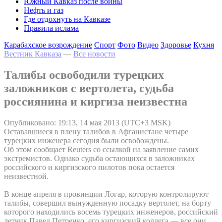
Южный Кавказ после войны
Нефть и газ
Где отдохнуть на Кавказе
Правила ислама
Карабахское возрождение
Спорт
Фото
Видео
Здоровье
Кухня
Вестник Кавказа
—
Все новости
Талибы освободили турецких
заложников с вертолета, судьба
россиянина и киргиза неизвестна
Опубликовано: 19:13, 14 мая 2013 (UTC+3 MSK)
Остававшиеся в плену талибов в Афганистане четыре
турецких инженера сегодня были освобождены.
Об этом сообщает Reuters со ссылкой на заявление самих
экстремистов. Однако судьба остающихся в заложниках
российского и киргизского пилотов пока остается
неизвестной.
В конце апреля в провинции Логар, которую контролируют
талибы, совершил вынужденную посадку вертолет, на борту
которого находились восемь турецких инженеров, российский
летчик Павел Петренко, его киргизский коллега — все они