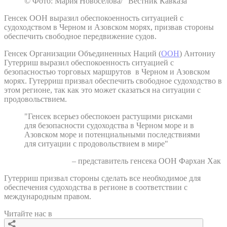
© Фото: Мария Новоселова/ “Вестник Кавказа“
Генсек ООН выразил обеспокоенность ситуацией с
судоходством в Черном и Азовском морях, призвав стороны
обеспечить свободное передвижение судов.
Генсек Организации Объединенных Наций (
ООН
) Антониу
Гутерриш выразил обеспокоенность ситуацией с
безопасностью торговых маршрутов в Черном и Азовском
морях. Гутерриш призвал обеспечить свободное судоходство в
этом регионе, так как это может сказаться на ситуации с
продовольствием.
"Генсек всерьез обеспокоен растущими рисками
для безопасности судоходства в Черном море и в
Азовском море и потенциальными последствиями
для ситуации с продовольствием в мире"
– представитель генсека ООН Фархан Хак
Гутерриш призвал стороны сделать все необходимое для
обеспечения судоходства в регионе в соответствии с
международным правом.
Читайте нас в