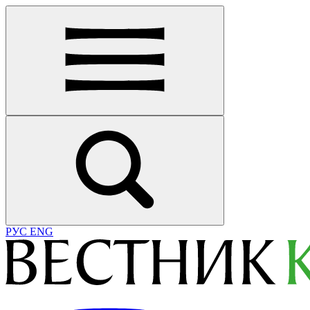
РУС
ENG