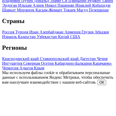
Владимир Путин
Дональд Трамп
Си Цзиньпин
Реджеп Тайип
Эрдоган
Ильхам Алиев
Никол Пашинян
Ираклий Кобахидзе
Шавкат Мирзиеев
Касым-Жомарт Токаев
Масуд Пезешкиан
Страны
Россия
Турция
Иран
Азербайджан
Армения
Грузия
Абхазия
Израиль
Казахстан
Узбекистан
Китай
США
Регионы
Краснодарский край
Ставропольский край
Дагестан
Чечня
Ингушетия
Северная Осетия
Кабардино-Балкария
Карачаево-
Черкесия
Адыгея
Крым
Мы используем файлы cookie и обрабатываем персональные
данные с использованием Яндекс Метрики, чтобы обеспечить
вам наилучшее взаимодействие с нашим веб-сайтом.
ОК