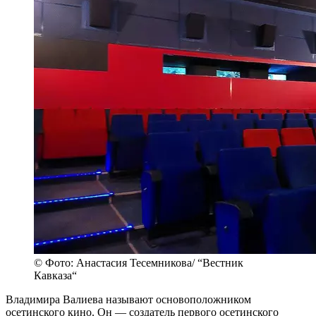
© Фото: Анастасия Тесемникова/ “Вестник
Кавказа“
Владимира Валиева называют основоположником
осетинского кино. Он — создатель первого осетинского