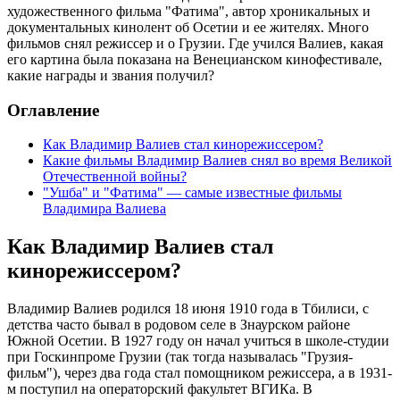
художественного фильма "Фатима", автор хроникальных и
документальных кинолент об Осетии и ее жителях. Много
фильмов снял режиссер и о Грузии. Где учился Валиев, какая
его картина была показана на Венецианском кинофестивале,
какие награды и звания получил?
Оглавление
Как Владимир Валиев стал кинорежиссером?
Какие фильмы Владимир Валиев снял во время Великой
Отечественной войны?
"Ушба" и "Фатима" — самые известные фильмы
Владимира Валиева
Как Владимир Валиев стал
кинорежиссером?
Владимир Валиев родился 18 июня 1910 года в Тбилиси, с
детства часто бывал в родовом селе в Знаурском районе
Южной Осетии. В 1927 году он начал учиться в школе-студии
при Госкинпроме Грузии (так тогда называлась "Грузия-
фильм"), через два года стал помощником режиссера, а в 1931-
м поступил на операторский факультет ВГИКа. В