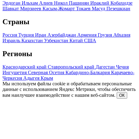
Эрдоган
Ильхам Алиев
Никол Пашинян
Ираклий Кобахидзе
Шавкат Мирзиеев
Касым-Жомарт Токаев
Масуд Пезешкиан
Страны
Россия
Турция
Иран
Азербайджан
Армения
Грузия
Абхазия
Израиль
Казахстан
Узбекистан
Китай
США
Регионы
Краснодарский край
Ставропольский край
Дагестан
Чечня
Ингушетия
Северная Осетия
Кабардино-Балкария
Карачаево-
Черкесия
Адыгея
Крым
Мы используем файлы cookie и обрабатываем персональные
данные с использованием Яндекс Метрики, чтобы обеспечить
вам наилучшее взаимодействие с нашим веб-сайтом.
ОК