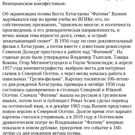
Венецианском кинофестивале.
Об экранизации поэмы Коста Хетагурова "Фатима" Валиев
задумывался еще во время учебы во ВГИКе: его, по
собственному признанию, "привлекло многое: и поэтичность
произведения, и его демократическая направленность, и
вечно живая тема верности долгу, семье, и острый
захватывающий сюжет". В 1956 году он снял документальный
фильм о Хетагурове, а потом вместе с известным режиссером
Семеном Долидзе приступил к работе над "Фатимой". На
главные роли были утверждены Владимир Тхапсаев, Тамара
Кокова, Отар Мегвинетухуцеси и Гиули Чохонелидзе, в апреле
1957 года кинематографисты выбрали места для натурных
съемок в Северной Осетии, а через месяц началась работа в
павильонах "Грузия-фильма". Картину посвятили 100-летию
со дня рождения Хетагурова, премьера в октябре 1958 года
состоялась одновременно в столицах Северной и Южной
Осетии. Сначала "Фатима" вышла на русском и грузинском
языках, потом поэт и публицист Реваз Асаев сделал перевод
на осетинский язык, и в декабре 1965 года Валиев представил
новую версию в Северной Осетии. Долгое время этот вариант
картины считался утерянным, а в 2019 году в Осетинском
драматическом театре во Владикавказе "Фатиму" впервые
показали в новом дубляже, приурочив это событие к 160-
летию со дня рождения автора поэмы.