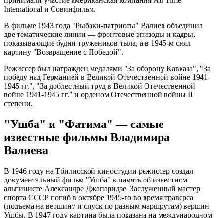
принимали участие американская компания Air Time
International и Совинфильм.
В фильме 1943 года "Рыбаки-патриоты" Валиев объединил
две тематические линии — фронтовые эпизоды и кадры,
показывающие будни тружеников тыла, а в 1945-м снял
картину "Возвращение с Победой".
Режиссер был награжден медалями "За оборону Кавказа", "За
победу над Германией в Великой Отечественной войне 1941-
1945 гг.", "За доблестный труд в Великой Отечественной
войне 1941-1945 гг." и орденом Отечественной войны II
степени.
"Ушба" и "Фатима" — самые
известные фильмы Владимира
Валиева
В 1946 году на Тбилисской киностудии режиссер создал
документальный фильм "Ушба" в память об известном
альпинисте Александре Джапаридзе. Заслуженный мастер
спорта СССР погиб в октябре 1945-го во время траверса
(подъема на вершину и спуск по разным маршрутам) вершин
Ушбы. В 1947 году картина была показана на международном