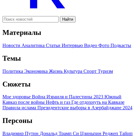
Найти
Материалы
Новости
Аналитика
Статьи
Интервью
Видео
Фото
Подкасты
Темы
Политика
Экономика
Жизнь
Культура
Спорт
Туризм
Сюжеты
Мое здоровье
Война Израиля и Палестины 2023
Южный
Кавказ после войны
Нефть и газ
Где отдохнуть на Кавказе
Правила ислама
Президентские выборы в Азербайджане 2024
Персоны
Владимир Путин
Дональд Трамп
Си Цзиньпин
Реджеп Тайип