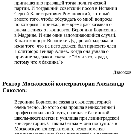
приглашению правящей тогда политической
партии. И тогдашний советский посол в Испании
Сергей Калистратович Романовский, который
вместо того, чтобы обсуждать со мной вопросы,
по которым я приехал, все время рассказывал о
впечатлениях от концертов Вероники Борисовны
в Мадриде. И еще один запоминающийся случай.
Как-то концерт Вероники Дударовой задержали
из-за того, что на него должен был приехать член
Политбюро Гейдар Алиев. Когда она узнала о
причине задержки, сказала: "Ну и что, я рада,
потому что я бакинка"э
- Дзасохов
Ректор Московской консерватории Александр
Соколов:
Вероника Борисовна связана с консерваторией
очень тесно. До этого она прошла великолепный
профессиональный путь, начиная с бакинской
школы-десятилетки и училища при ленинградской
консерватории. С таким багажом она поступила в
Московскую консерваторию, резко поменяв