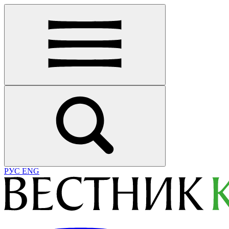
РУС
ENG