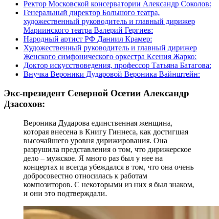
Ректор Московской консерватории Александр Соколов:
Генеральный директор Большого театра,
художественный руководитель и главный дирижер
Мариинского театра Валерий Гергиев:
Народный артист РФ Даниил Крамер:
Художественный руководитель и главный дирижер
Женского симфонического оркестра Ксения Жарко:
Доктор искусствоведения, профессор Татьяна Батагова:
Внучка Вероники Дударовой Вероника Вайнштейн:
Экс-президент Северной Осетии Александр
Дзасохов:
Вероника Дударова единственная женщина,
которая внесена в Книгу Гиннеса, как достигшая
высочайшего уровня дирижирования. Она
разрушила представления о том, что дирижерское
дело – мужское. Я много раз был у нее на
концертах и всегда убеждался в том, что она очень
добросовестно относилась к работам
композиторов. С некоторыми из них я был знаком,
и они это подтверждали.