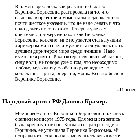
В память врезалось, как реактивно быстро
Вероника Борисовна реагировала на то, что
слышала в оркестре и моментально давала четкое,
почти жесткое указание, что не надо делать и что
надо делать вместо этого. Теперь я уже сам
опытный дирижер, не такой как Вероника
Борисовна, конечно, мне не удастся стать лучшим
дирижером мира среди мужчин, а ей удалось стать
лучшим дирижером мира среди женщин. Надо
иметь невероятный характер, невероятный талант,
силу воли, не говоря уже о том, что необходимо
любому музыканту, особенно руководителю
коллектива – ритм, энергию, мощь. Всё это было в
Веронике Борисовне.
- Гергиев
Народный артист РФ Даниил Крамер:
Мое знакомство с Вероникой Борисовной началось
с записи концерта 1975 года. Для меня эта запись
была хрестоматийной. Когда я сыграл рапсодию
Гершвина, ее услышала Вероника Борисовна, ей
понравилось, она позвала меня выступать вместе.