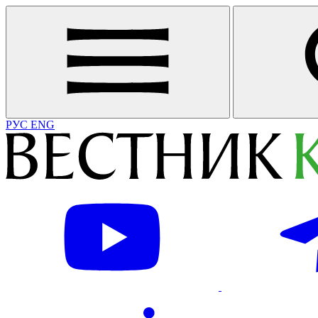
РУС
ENG