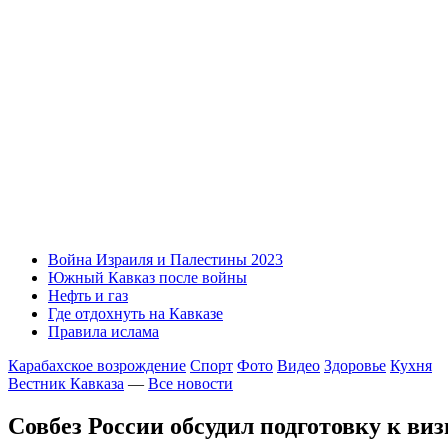
Война Израиля и Палестины 2023
Южный Кавказ после войны
Нефть и газ
Где отдохнуть на Кавказе
Правила ислама
Карабахское возрождение
Спорт
Фото
Видео
Здоровье
Кухня
Вестник Кавказа
—
Все новости
Совбез России обсудил подготовку к ви