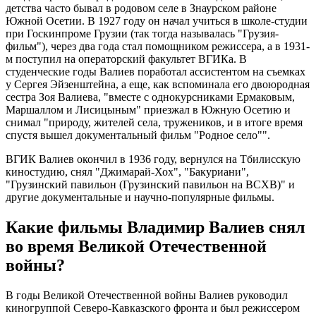
детства часто бывал в родовом селе в Знаурском районе
Южной Осетии. В 1927 году он начал учиться в школе-студии
при Госкинпроме Грузии (так тогда называлась "Грузия-
фильм"), через два года стал помощником режиссера, а в 1931-
м поступил на операторский факультет ВГИКа. В
студенческие годы Валиев поработал ассистентом на съемках
у Сергея Эйзенштейна, а еще, как вспоминала его двоюродная
сестра Зоя Валиева, "вместе с однокурсниками Ермаковым,
Маршаллом и Лисицыным" приезжал в Южную Осетию и
снимал "природу, жителей села, тружеников, и в итоге время
спустя вышел документальный фильм "Родное село"".
ВГИК Валиев окончил в 1936 году, вернулся на Тбилисскую
киностудию, снял "Джимарай-Хох", "Бакуриани",
"Грузинский павильон (Грузинский павильон на ВСХВ)" и
другие документальные и научно-популярные фильмы.
Какие фильмы Владимир Валиев снял
во время Великой Отечественной
войны?
В годы Великой Отечественной войны Валиев руководил
киногруппой Северо-Кавказского фронта и был режиссером