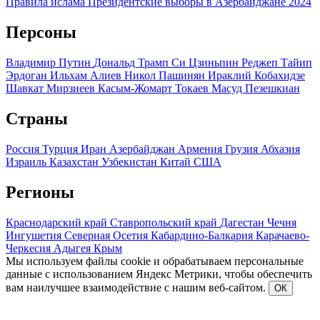
Правила ислама
Президентские выборы в Азербайджане 2024
Персоны
Владимир Путин
Дональд Трамп
Си Цзиньпин
Реджеп Тайип
Эрдоган
Ильхам Алиев
Никол Пашинян
Ираклий Кобахидзе
Шавкат Мирзиеев
Касым-Жомарт Токаев
Масуд Пезешкиан
Страны
Россия
Турция
Иран
Азербайджан
Армения
Грузия
Абхазия
Израиль
Казахстан
Узбекистан
Китай
США
Регионы
Краснодарский край
Ставропольский край
Дагестан
Чечня
Ингушетия
Северная Осетия
Кабардино-Балкария
Карачаево-
Черкесия
Адыгея
Крым
Мы используем файлы cookie и обрабатываем персональные
данные с использованием Яндекс Метрики, чтобы обеспечить
вам наилучшее взаимодействие с нашим веб-сайтом.
ОК