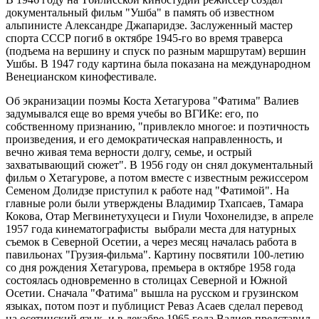
документальный фильм "Ушба" в память об известном
альпинисте Александре Джапаридзе. Заслуженный мастер
спорта СССР погиб в октябре 1945-го во время траверса
(подъема на вершину и спуск по разным маршрутам) вершин
Ушбы. В 1947 году картина была показана на международном
Венецианском кинофестивале.
Об экранизации поэмы Коста Хетагурова "Фатима" Валиев
задумывался еще во время учебы во ВГИКе: его, по
собственному признанию, "привлекло многое: и поэтичность
произведения, и его демократическая направленность, и
вечно живая тема верности долгу, семье, и острый
захватывающий сюжет". В 1956 году он снял документальный
фильм о Хетагурове, а потом вместе с известным режиссером
Семеном Долидзе приступил к работе над "Фатимой". На
главные роли были утверждены Владимир Тхапсаев, Тамара
Кокова, Отар Мегвинетухуцеси и Гиули Чохонелидзе, в апреле
1957 года кинематографисты выбрали места для натурных
съемок в Северной Осетии, а через месяц началась работа в
павильонах "Грузия-фильма". Картину посвятили 100-летию
со дня рождения Хетагурова, премьера в октябре 1958 года
состоялась одновременно в столицах Северной и Южной
Осетии. Сначала "Фатима" вышла на русском и грузинском
языках, потом поэт и публицист Реваз Асаев сделал перевод
на осетинский язык, и в декабре 1965 года Валиев представил