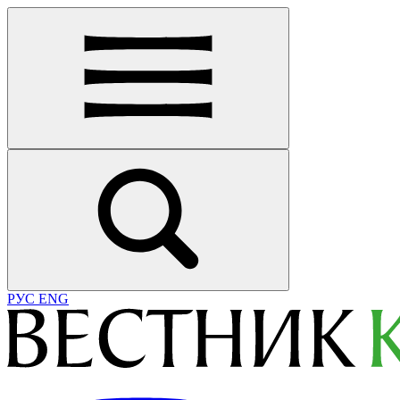
РУС
ENG