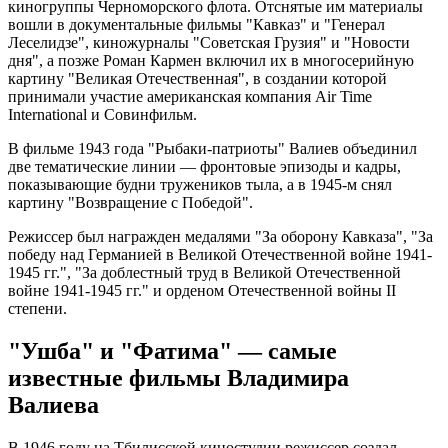
киногруппы Черноморского флота. Отснятые им материалы
вошли в документальные фильмы "Кавказ" и "Генерал
Леселидзе", киножурналы "Советская Грузия" и "Новости
дня", а позже Роман Кармен включил их в многосерийную
картину "Великая Отечественная", в создании которой
принимали участие американская компания Air Time
International и Совинфильм.
В фильме 1943 года "Рыбаки-патриоты" Валиев объединил
две тематические линии — фронтовые эпизоды и кадры,
показывающие будни тружеников тыла, а в 1945-м снял
картину "Возвращение с Победой".
Режиссер был награжден медалями "За оборону Кавказа", "За
победу над Германией в Великой Отечественной войне 1941-
1945 гг.", "За доблестный труд в Великой Отечественной
войне 1941-1945 гг." и орденом Отечественной войны II
степени.
"Ушба" и "Фатима" — самые
известные фильмы Владимира
Валиева
В 1946 году на Тбилисской киностудии режиссер создал