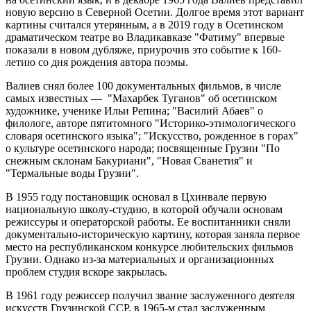
новую версию в Северной Осетии. Долгое время этот вариант
картины считался утерянным, а в 2019 году в Осетинском
драматическом театре во Владикавказе "Фатиму" впервые
показали в новом дубляже, приурочив это событие к 160-
летию со дня рождения автора поэмы.
Валиев снял более 100 документальных фильмов, в числе
самых известных — "Махарбек Туганов" об осетинском
художнике, ученике Ильи Репина; "Василий Абаев" о
филологе, авторе пятитомного "Историко-этимологического
словаря осетинского языка"; "Искусство, рожденное в горах"
о культуре осетинского народа; посвященные Грузии "По
снежным склонам Бакуриани", "Новая Сванетия" и
"Термальные воды Грузии".
В 1955 году постановщик основал в Цхинвале первую
национальную школу-студию, в которой обучали основам
режиссуры и операторской работы. Ее воспитанники сняли
документально-историческую картину, которая заняла первое
место на республиканском конкурсе любительских фильмов
Грузии. Однако из-за материальных и организационных
проблем студия вскоре закрылась.
В 1961 году режиссер получил звание заслуженного деятеля
искусств Грузинской ССР, в 1965-м стал заслуженным