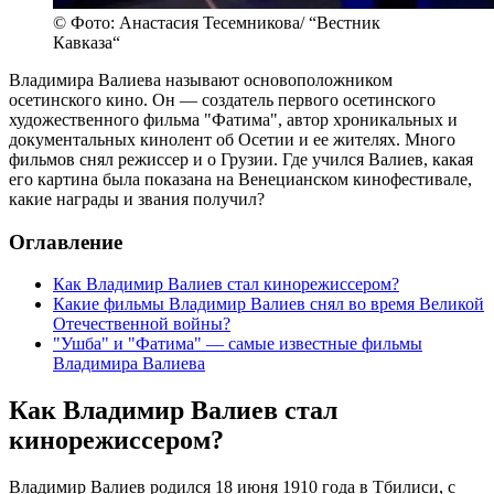
© Фото: Анастасия Тесемникова/ “Вестник
Кавказа“
Владимира Валиева называют основоположником
осетинского кино. Он — создатель первого осетинского
художественного фильма "Фатима", автор хроникальных и
документальных кинолент об Осетии и ее жителях. Много
фильмов снял режиссер и о Грузии. Где учился Валиев, какая
его картина была показана на Венецианском кинофестивале,
какие награды и звания получил?
Оглавление
Как Владимир Валиев стал кинорежиссером?
Какие фильмы Владимир Валиев снял во время Великой
Отечественной войны?
"Ушба" и "Фатима" — самые известные фильмы
Владимира Валиева
Как Владимир Валиев стал
кинорежиссером?
Владимир Валиев родился 18 июня 1910 года в Тбилиси, с