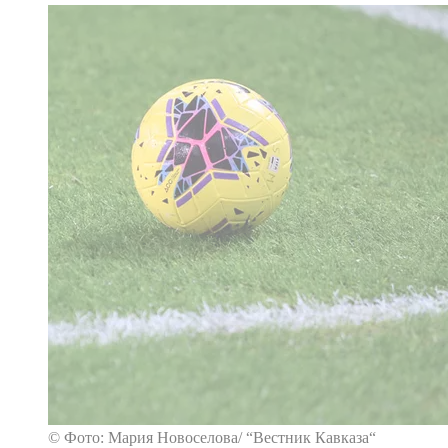
© Фото: Мария Новоселова/ “Вестник Кавказа“