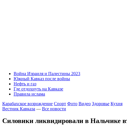
Война Израиля и Палестины 2023
Южный Кавказ после войны
Нефть и газ
Где отдохнуть на Кавказе
Правила ислама
Карабахское возрождение
Спорт
Фото
Видео
Здоровье
Кухня
Вестник Кавказа
—
Все новости
Силовики ликвидировали в Нальчике в