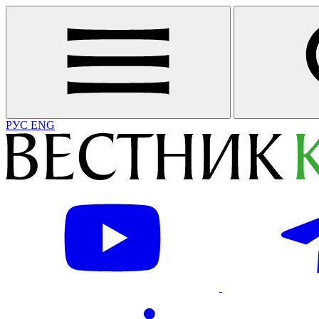
РУС
ENG