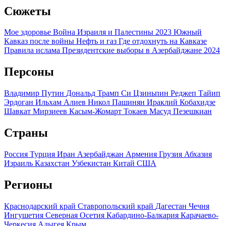
Сюжеты
Мое здоровье
Война Израиля и Палестины 2023
Южный
Кавказ после войны
Нефть и газ
Где отдохнуть на Кавказе
Правила ислама
Президентские выборы в Азербайджане 2024
Персоны
Владимир Путин
Дональд Трамп
Си Цзиньпин
Реджеп Тайип
Эрдоган
Ильхам Алиев
Никол Пашинян
Ираклий Кобахидзе
Шавкат Мирзиеев
Касым-Жомарт Токаев
Масуд Пезешкиан
Страны
Россия
Турция
Иран
Азербайджан
Армения
Грузия
Абхазия
Израиль
Казахстан
Узбекистан
Китай
США
Регионы
Краснодарский край
Ставропольский край
Дагестан
Чечня
Ингушетия
Северная Осетия
Кабардино-Балкария
Карачаево-
Черкесия
Адыгея
Крым