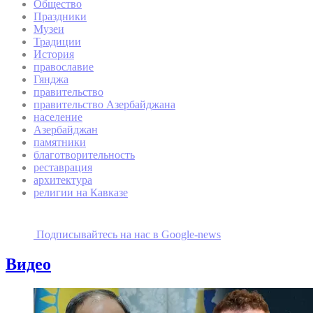
Общество
Праздники
Музеи
Традиции
История
православие
Гянджа
правительство
правительство Азербайджана
население
Азербайджан
памятники
благотворительность
реставрация
архитектура
религии на Кавказе
Подписывайтесь на наc в Google-news
Видео