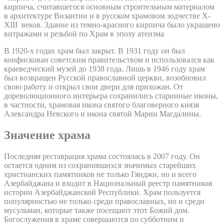
кирпича, считавшегося основным строительным материалом
в архитектуре Византии и в русском храмовом зодчестве X-
XIII веков. Здание из темно-красного кирпича было украшено
витражами и резьбой по Храм в эпоху атеизма
В 1920-х годах храм был закрыт. В 1931 году он был
конфискован советским правительством и использовался как
краеведческий музей до 1938 года. Лишь в 1946 году храм
был возвращен Русской православной церкви, возобновил
свою работу и открыл свои двери для прихожан. От
дореволюционного интерьера сохранились старинные иконы,
в частности, храмовая икона святого благоверного князя
Александра Невского и икона святой Марии Магдалины.
Значение храма
Последняя реставрация храма состоялась в 2007 году. Он
остается одним из сохранившихся значимых старейших
христианских памятников не только Гянджи, но и всего
Азербайджана и входит в Национальный реестр памятников
истории Азербайджанской Республики. Храм пользуется
популярностью не только среди православных, но и среди
мусульман, которые также посещают этот Божий дом.
Богослужения в храме совершаются по субботним и