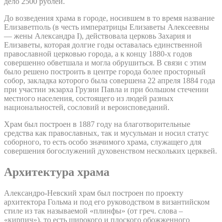
дело 2500 рублей.
До возведения храма в городе, носившем в то время название
Елизаветполь (в честь императрицы Елизаветы Алексеевны
— жены Александра I), действовала церковь Захария и
Елизаветы, которая долгие годы оставалась единственной
православной церковью города, а к концу 1880-х годов
совершенно обветшала и могла обрушиться. В связи с этим
было решено построить в центре города более просторный
собор, закладка которого была совершена 22 апреля 1884 года
при участии экзарха Грузии Павла и при большом стечении
местного населения, состоящего из людей разных
национальностей, сословий и вероисповеданий.
Храм был построен в 1887 году на благотворительные
средства как православных, так и мусульман и носил статус
соборного, то есть особо значимого храма, служащего для
совершения богослужений духовенством нескольких церквей.
Архитектура храма
Александро-Невский храм был построен по проекту
архитектора Гольма и под его руководством в византийском
стиле из так называемой «плинфы» (от греч. слова –
«кирпич»), то есть широкого и плоского обожженного