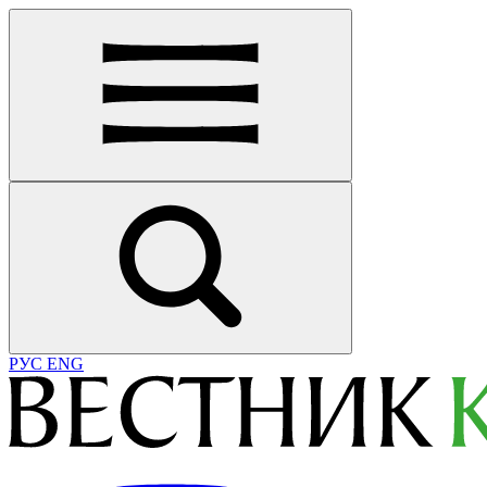
РУС
ENG