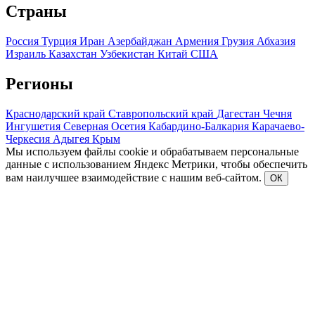
Страны
Россия
Турция
Иран
Азербайджан
Армения
Грузия
Абхазия
Израиль
Казахстан
Узбекистан
Китай
США
Регионы
Краснодарский край
Ставропольский край
Дагестан
Чечня
Ингушетия
Северная Осетия
Кабардино-Балкария
Карачаево-
Черкесия
Адыгея
Крым
Мы используем файлы cookie и обрабатываем персональные
данные с использованием Яндекс Метрики, чтобы обеспечить
вам наилучшее взаимодействие с нашим веб-сайтом.
ОК