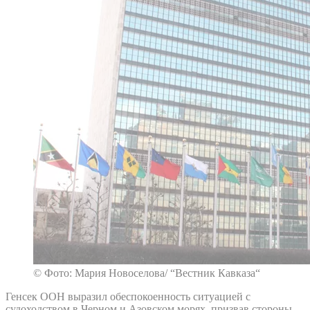
© Фото: Мария Новоселова/ “Вестник Кавказа“
Генсек ООН выразил обеспокоенность ситуацией с
судоходством в Черном и Азовском морях, призвав стороны