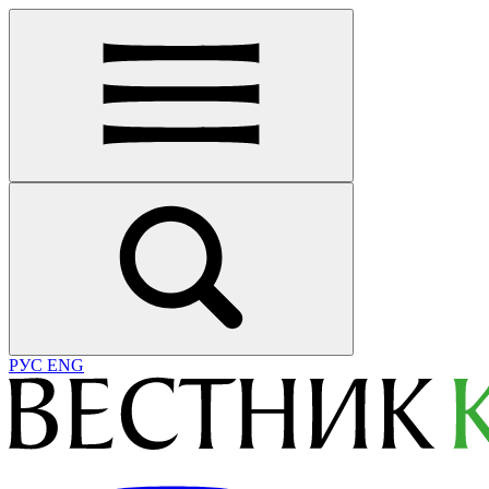
РУС
ENG