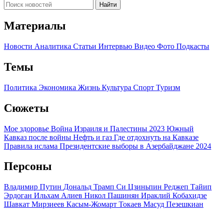
Найти
Материалы
Новости
Аналитика
Статьи
Интервью
Видео
Фото
Подкасты
Темы
Политика
Экономика
Жизнь
Культура
Спорт
Туризм
Сюжеты
Мое здоровье
Война Израиля и Палестины 2023
Южный
Кавказ после войны
Нефть и газ
Где отдохнуть на Кавказе
Правила ислама
Президентские выборы в Азербайджане 2024
Персоны
Владимир Путин
Дональд Трамп
Си Цзиньпин
Реджеп Тайип
Эрдоган
Ильхам Алиев
Никол Пашинян
Ираклий Кобахидзе
Шавкат Мирзиеев
Касым-Жомарт Токаев
Масуд Пезешкиан