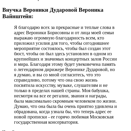
Внучка Вероники Дударовой Вероника
Вайнштейн:
Я благодарю всех за прекрасные и теплые слова в
адрес Вероники Борисовны и от лица моей семьи
выражаю огромную благодарность всем, кто
приложил усилия для того, чтобы сегодняшнее
мероприятие состоялось, чтобы был создан этот
бюст, чтобы он был здесь установлен в одном из
крупнейших и значимых концертных залов России
и мира. Благодаря этому будет увековечена память
о легендарном дирижере Веронике Дударовой, но
я думаю, и вы со мной согласитесь, что это
справедливо, потому что она свою жизнь
посвятила искусству, музыке, слушателям и не
только в пределах нашей страны. Моя бабушка,
несмотря на все ее регалии, звания и награды,
была максимально скромным человеком по жизни.
Думаю, что она была бы очень приятно удивлена и
обрадована, когда узнала бы, что теперь адрес ее
новой прописки - ее горячо любимая Московская
государственная консерватория.