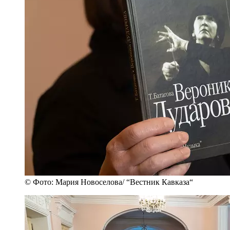
© Фото: Мария Новоселова/ “Вестник Кавказа“