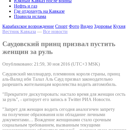
Южный Кавказ после войны
Нефть и газ
Где отдохнуть на Кавказе
Правила ислама
Карабахское возрождение
Спорт
Фото
Видео
Здоровье
Кухня
Вестник Кавказа
—
Все новости
Саудовский принц призвал пустить
женщин за руль
Опубликовано: 21:59, 30 ноя 2016 (UTC+3 MSK)
Саудовский миллиардер, племянник короля страны, принц
аль-Валид ибн Талал Аль Сауд призвал законодательно
разрешить жительницам королевства водить автомобиль.
"Прекратите дискутировать: настало время для женщин сесть
за руль", - цитирует его запись в Twitter РИА Новости.
"Запрет для женщин водить сегодня аналогичен запрету
на получение образования или обладание личными
документами… Вождение женщинами стало срочным
социальным требованием, вызванным текущими