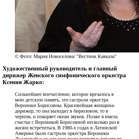
© Фото: Мария Новоселова/ "Вестник Кавказа"
Художественный руководитель и главный
дирижер Женского симфонического оркестра
Ксения Жарко:
Сильнейшее впечатление, которое врезалось в
мою детскую память, это гастроли оркестра
Вероники Борисовны. Красивейшая женщина-
дирижер, то она выходит в бирюзовом, то в
черном, и покоряет океан звуков. Позже я имела
счастье с Вероникой Борисовной несколько раз в
жизни встретиться. В 1980-х годах в Латинской
Америке были гастроли оркестра Вероники
Дударовой и до сих пор люди помнят в деталях те