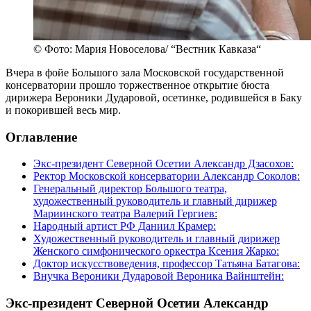
© Фото: Мария Новоселова/ “Вестник Кавказа“
Вчера в фойе Большого зала Московской государственной
консерватории прошло торжественное открытие бюста
дирижера Вероники Дударовой, осетинке, родившейся в Баку
и покорившей весь мир.
Оглавление
Экс-президент Северной Осетии Александр Дзасохов:
Ректор Московской консерватории Александр Соколов:
Генеральный директор Большого театра,
художественный руководитель и главный дирижер
Мариинского театра Валерий Гергиев:
Народный артист РФ Даниил Крамер:
Художественный руководитель и главный дирижер
Женского симфонического оркестра Ксения Жарко:
Доктор искусствоведения, профессор Татьяна Батагова:
Внучка Вероники Дударовой Вероника Вайнштейн:
Экс-президент Северной Осетии Александр