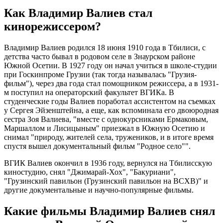
Как Владимир Валиев стал
кинорежиссером?
Владимир Валиев родился 18 июня 1910 года в Тбилиси, с
детства часто бывал в родовом селе в Знаурском районе
Южной Осетии. В 1927 году он начал учиться в школе-студии
при Госкинпроме Грузии (так тогда называлась "Грузия-
фильм"), через два года стал помощником режиссера, а в 1931-
м поступил на операторский факультет ВГИКа. В
студенческие годы Валиев поработал ассистентом на съемках
у Сергея Эйзенштейна, а еще, как вспоминала его двоюродная
сестра Зоя Валиева, "вместе с однокурсниками Ермаковым,
Маршаллом и Лисицыным" приезжал в Южную Осетию и
снимал "природу, жителей села, тружеников, и в итоге время
спустя вышел документальный фильм "Родное село"".
ВГИК Валиев окончил в 1936 году, вернулся на Тбилисскую
киностудию, снял "Джимарай-Хох", "Бакуриани",
"Грузинский павильон (Грузинский павильон на ВСХВ)" и
другие документальные и научно-популярные фильмы.
Какие фильмы Владимир Валиев снял