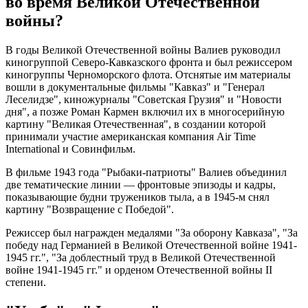
во время Великой Отечественной
войны?
В годы Великой Отечественной войны Валиев руководил
киногруппой Северо-Кавказского фронта и был режиссером
киногруппы Черноморского флота. Отснятые им материалы
вошли в документальные фильмы "Кавказ" и "Генерал
Леселидзе", киножурналы "Советская Грузия" и "Новости
дня", а позже Роман Кармен включил их в многосерийную
картину "Великая Отечественная", в создании которой
принимали участие американская компания Air Time
International и Совинфильм.
В фильме 1943 года "Рыбаки-патриоты" Валиев объединил
две тематические линии — фронтовые эпизоды и кадры,
показывающие будни тружеников тыла, а в 1945-м снял
картину "Возвращение с Победой".
Режиссер был награжден медалями "За оборону Кавказа", "За
победу над Германией в Великой Отечественной войне 1941-
1945 гг.", "За доблестный труд в Великой Отечественной
войне 1941-1945 гг." и орденом Отечественной войны II
степени.