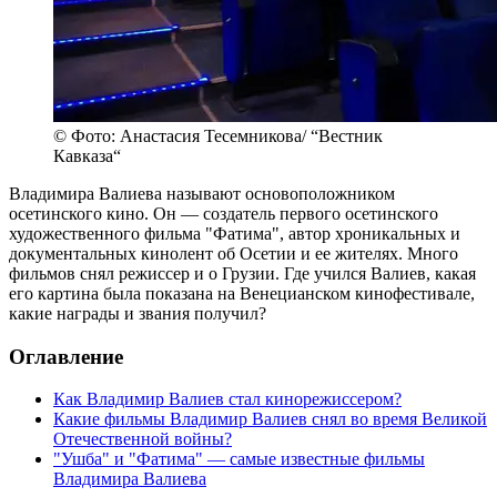
© Фото: Анастасия Тесемникова/ “Вестник
Кавказа“
Владимира Валиева называют основоположником
осетинского кино. Он — создатель первого осетинского
художественного фильма "Фатима", автор хроникальных и
документальных кинолент об Осетии и ее жителях. Много
фильмов снял режиссер и о Грузии. Где учился Валиев, какая
его картина была показана на Венецианском кинофестивале,
какие награды и звания получил?
Оглавление
Как Владимир Валиев стал кинорежиссером?
Какие фильмы Владимир Валиев снял во время Великой
Отечественной войны?
"Ушба" и "Фатима" — самые известные фильмы
Владимира Валиева