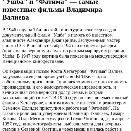
"Ушба" и "Фатима" — самые
известные фильмы Владимира
Валиева
В 1946 году на Тбилисской киностудии режиссер создал
документальный фильм "Ушба" в память об известном
альпинисте Александре Джапаридзе. Заслуженный мастер
спорта СССР погиб в октябре 1945-го во время траверса
(подъема на вершину и спуск по разным маршрутам) вершин
Ушбы. В 1947 году картина была показана на международном
Венецианском кинофестивале.
Об экранизации поэмы Коста Хетагурова "Фатима" Валиев
задумывался еще во время учебы во ВГИКе: его, по
собственному признанию, "привлекло многое: и поэтичность
произведения, и его демократическая направленность, и
вечно живая тема верности долгу, семье, и острый
захватывающий сюжет". В 1956 году он снял документальный
фильм о Хетагурове, а потом вместе с известным режиссером
Семеном Долидзе приступил к работе над "Фатимой". На
главные роли были утверждены Владимир Тхапсаев, Тамара
Кокова, Отар Мегвинетухуцеси и Гиули Чохонелидзе, в апреле
1957 года кинематографисты выбрали места для натурных
съемок в Северной Осетии, а через месяц началась работа в