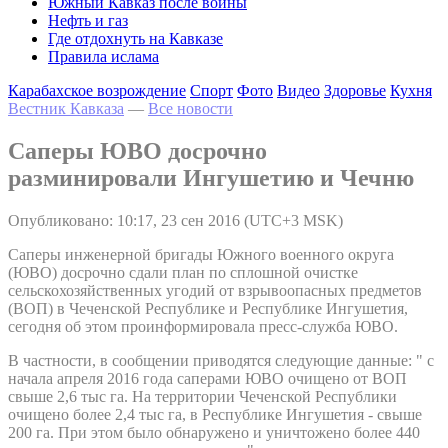
Южный Кавказ после войны
Нефть и газ
Где отдохнуть на Кавказе
Правила ислама
Карабахское возрождение
Спорт
Фото
Видео
Здоровье
Кухня
Вестник Кавказа
—
Все новости
Саперы ЮВО досрочно
разминировали Ингушетию и Чечню
Опубликовано: 10:17, 23 сен 2016 (UTC+3 MSK)
Саперы инженерной бригады Южного военного округа
(ЮВО) досрочно сдали план по сплошной очистке
сельскохозяйственных угодий от взрывоопасных предметов
(ВОП) в Чеченской Республике и Республике Ингушетия,
сегодня об этом проинформировала пресс-служба ЮВО.
В частности, в сообщении приводятся следующие данные: " с
начала апреля 2016 года саперами ЮВО очищено от ВОП
свыше 2,6 тыс га. На территории Чеченской Республики
очищено более 2,4 тыс га, в Республике Ингушетия - свыше
200 га. При этом было обнаружено и уничтожено более 440