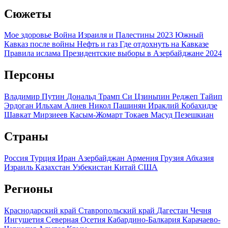
Сюжеты
Мое здоровье
Война Израиля и Палестины 2023
Южный
Кавказ после войны
Нефть и газ
Где отдохнуть на Кавказе
Правила ислама
Президентские выборы в Азербайджане 2024
Персоны
Владимир Путин
Дональд Трамп
Си Цзиньпин
Реджеп Тайип
Эрдоган
Ильхам Алиев
Никол Пашинян
Ираклий Кобахидзе
Шавкат Мирзиеев
Касым-Жомарт Токаев
Масуд Пезешкиан
Страны
Россия
Турция
Иран
Азербайджан
Армения
Грузия
Абхазия
Израиль
Казахстан
Узбекистан
Китай
США
Регионы
Краснодарский край
Ставропольский край
Дагестан
Чечня
Ингушетия
Северная Осетия
Кабардино-Балкария
Карачаево-