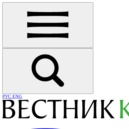
РУС
ENG