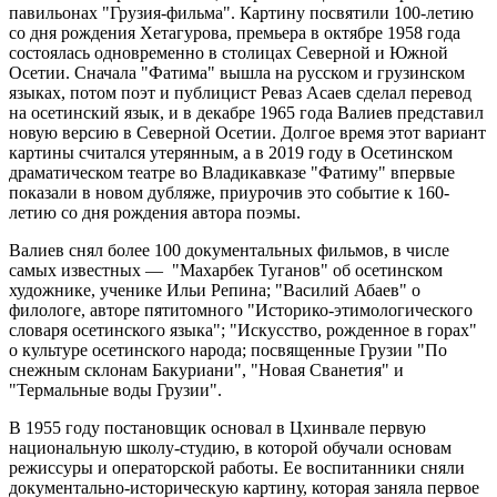
павильонах "Грузия-фильма". Картину посвятили 100-летию
со дня рождения Хетагурова, премьера в октябре 1958 года
состоялась одновременно в столицах Северной и Южной
Осетии. Сначала "Фатима" вышла на русском и грузинском
языках, потом поэт и публицист Реваз Асаев сделал перевод
на осетинский язык, и в декабре 1965 года Валиев представил
новую версию в Северной Осетии. Долгое время этот вариант
картины считался утерянным, а в 2019 году в Осетинском
драматическом театре во Владикавказе "Фатиму" впервые
показали в новом дубляже, приурочив это событие к 160-
летию со дня рождения автора поэмы.
Валиев снял более 100 документальных фильмов, в числе
самых известных — "Махарбек Туганов" об осетинском
художнике, ученике Ильи Репина; "Василий Абаев" о
филологе, авторе пятитомного "Историко-этимологического
словаря осетинского языка"; "Искусство, рожденное в горах"
о культуре осетинского народа; посвященные Грузии "По
снежным склонам Бакуриани", "Новая Сванетия" и
"Термальные воды Грузии".
В 1955 году постановщик основал в Цхинвале первую
национальную школу-студию, в которой обучали основам
режиссуры и операторской работы. Ее воспитанники сняли
документально-историческую картину, которая заняла первое