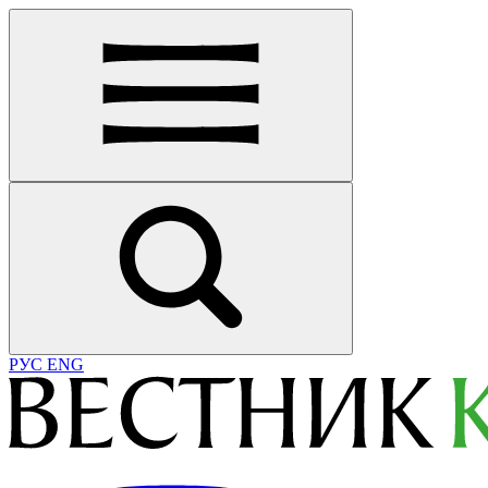
РУС
ENG