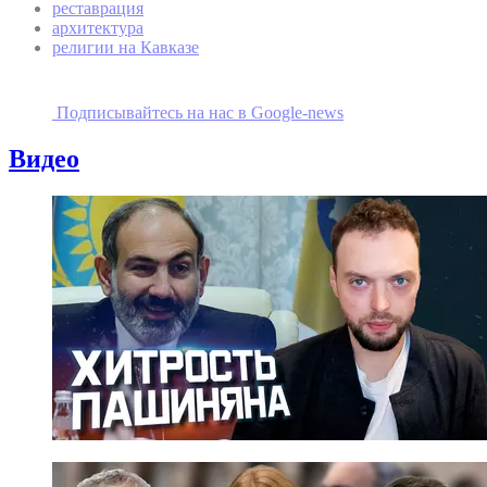
реставрация
архитектура
религии на Кавказе
Подписывайтесь на наc в Google-news
Видео