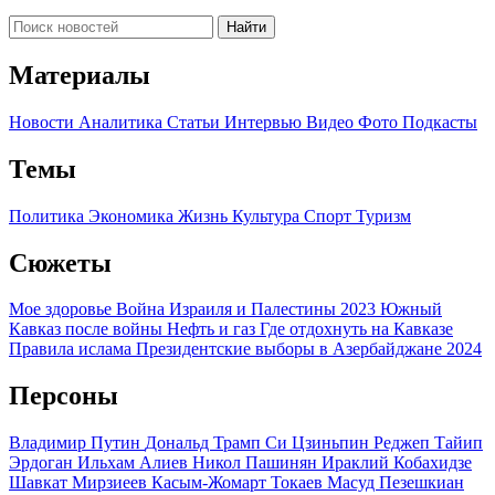
Найти
Материалы
Новости
Аналитика
Статьи
Интервью
Видео
Фото
Подкасты
Темы
Политика
Экономика
Жизнь
Культура
Спорт
Туризм
Сюжеты
Мое здоровье
Война Израиля и Палестины 2023
Южный
Кавказ после войны
Нефть и газ
Где отдохнуть на Кавказе
Правила ислама
Президентские выборы в Азербайджане 2024
Персоны
Владимир Путин
Дональд Трамп
Си Цзиньпин
Реджеп Тайип
Эрдоган
Ильхам Алиев
Никол Пашинян
Ираклий Кобахидзе
Шавкат Мирзиеев
Касым-Жомарт Токаев
Масуд Пезешкиан