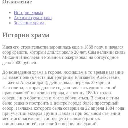
Оглавление
История храма
Архитектура храма
Значение храма
История храма
Идея его строительства зародилась еще в 1868 году, и начался
сбор средств, который длился около 20 лет. Сам великий князь
Михаил Николаевич Романов пожертвовал на богоугодное
дело 2500 рублей.
До возведения храма в городе, носившем в то время название
Елизаветполь (в честь императрицы Елизаветы Алексеевны
— жены Александра I), действовала церковь Захария и
Елизаветы, которая долгие годы оставалась единственной
православной церковью города, а к концу 1880-х годов
совершенно обветшала и могла обрушиться. В связи с этим
было решено построить в центре города более просторный
собор, закладка которого была совершена 22 апреля 1884 года
при участии экзарха Грузии Павла и при большом стечении
местного населения, состоящего из людей разных
национальностей, сословий и вероисповеданий.