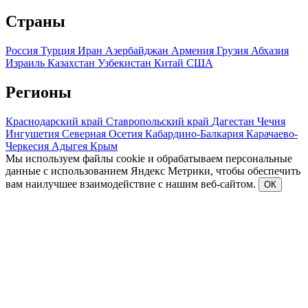
Страны
Россия
Турция
Иран
Азербайджан
Армения
Грузия
Абхазия
Израиль
Казахстан
Узбекистан
Китай
США
Регионы
Краснодарский край
Ставропольский край
Дагестан
Чечня
Ингушетия
Северная Осетия
Кабардино-Балкария
Карачаево-
Черкесия
Адыгея
Крым
Мы используем файлы cookie и обрабатываем персональные
данные с использованием Яндекс Метрики, чтобы обеспечить
вам наилучшее взаимодействие с нашим веб-сайтом.
ОК