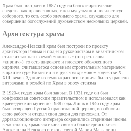
Храм был построен в 1887 году на благотворительные
средства как православных, так и мусульман и носил статус
соборного, то есть особо значимого храма, служащего для
совершения богослужений духовенством нескольких церквей.
Архитектура храма
Александро-Невский храм был построен по проекту
архитектора Гольма и под его руководством в византийском
стиле из так называемой «плинфы» (от греч. слова –
«кирпич»), то есть широкого и плоского обожженного
кирпича, считавшегося основным строительным материалом
в архитектуре Византии и в русском храмовом зодчестве X-
XIII веков. Здание из темно-красного кирпича было украшено
витражами и резьбой по Храм в эпоху атеизма
В 1920-х годах храм был закрыт. В 1931 году он был
конфискован советским правительством и использовался как
краеведческий музей до 1938 года. Лишь в 1946 году храм
был возвращен Русской православной церкви, возобновил
свою работу и открыл свои двери для прихожан. От
дореволюционного интерьера сохранились старинные иконы,
в частности, храмовая икона святого благоверного князя
Александра Невского и икона святой Марии Магдалины.