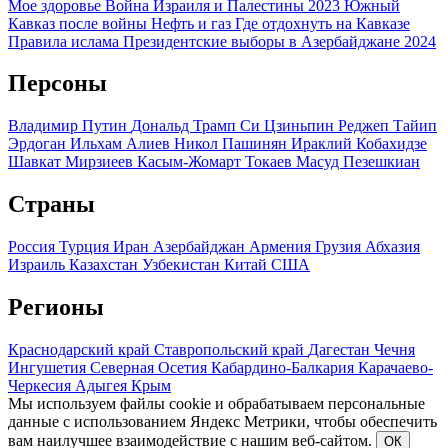
Мое здоровье
Война Израиля и Палестины 2023
Южный
Кавказ после войны
Нефть и газ
Где отдохнуть на Кавказе
Правила ислама
Президентские выборы в Азербайджане 2024
Персоны
Владимир Путин
Дональд Трамп
Си Цзиньпин
Реджеп Тайип
Эрдоган
Ильхам Алиев
Никол Пашинян
Ираклий Кобахидзе
Шавкат Мирзиеев
Касым-Жомарт Токаев
Масуд Пезешкиан
Страны
Россия
Турция
Иран
Азербайджан
Армения
Грузия
Абхазия
Израиль
Казахстан
Узбекистан
Китай
США
Регионы
Краснодарский край
Ставропольский край
Дагестан
Чечня
Ингушетия
Северная Осетия
Кабардино-Балкария
Карачаево-
Черкесия
Адыгея
Крым
Мы используем файлы cookie и обрабатываем персональные
данные с использованием Яндекс Метрики, чтобы обеспечить
вам наилучшее взаимодействие с нашим веб-сайтом.
ОК