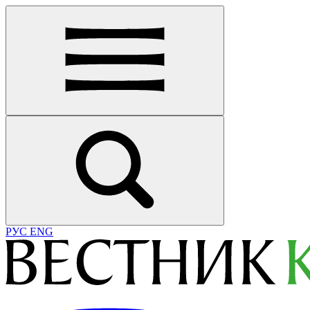
РУС
ENG