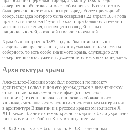
православной церковью города, а к концу 1880-х годов
совершенно обветшала и могла обрушиться. В связи с этим
было решено построить в центре города более просторный
собор, закладка которого была совершена 22 апреля 1884 года
при участии экзарха Грузии Павла и при большом стечении
местного населения, состоящего из людей разных
национальностей, сословий и вероисповеданий.
Храм был построен в 1887 году на благотворительные
средства как православных, так и мусульман и носил статус
соборного, то есть особо значимого храма, служащего для
совершения богослужений духовенством нескольких церквей.
Архитектура храма
Александро-Невский храм был построен по проекту
архитектора Гольма и под его руководством в византийском
стиле из так называемой «плинфы» (от греч. слова –
«кирпич»), то есть широкого и плоского обожженного
кирпича, считавшегося основным строительным материалом
в архитектуре Византии и в русском храмовом зодчестве X-
XIII веков. Здание из темно-красного кирпича было украшено
витражами и резьбой по Храм в эпоху атеизма
В 1920-х годах храм был закрыт. В 1931 году он был