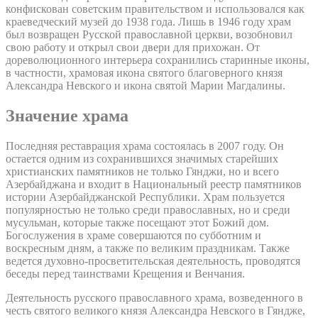
конфискован советским правительством и использовался как
краеведческий музей до 1938 года. Лишь в 1946 году храм
был возвращен Русской православной церкви, возобновил
свою работу и открыл свои двери для прихожан. От
дореволюционного интерьера сохранились старинные иконы,
в частности, храмовая икона святого благоверного князя
Александра Невского и икона святой Марии Магдалины.
Значение храма
Последняя реставрация храма состоялась в 2007 году. Он
остается одним из сохранившихся значимых старейших
христианских памятников не только Гянджи, но и всего
Азербайджана и входит в Национальный реестр памятников
истории Азербайджанской Республики. Храм пользуется
популярностью не только среди православных, но и среди
мусульман, которые также посещают этот Божий дом.
Богослужения в храме совершаются по субботним и
воскресным дням, а также по великим праздникам. Также
ведется духовно-просветительская деятельность, проводятся
беседы перед таинствами Крещения и Венчания.
Деятельность русского православного храма, возведенного в
честь святого великого князя Александра Невского в Гяндже,