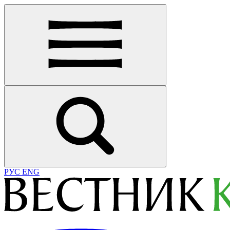
РУС
ENG