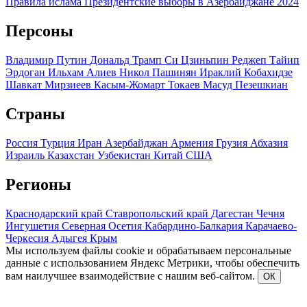
Правила ислама
Президентские выборы в Азербайджане 2024
Персоны
Владимир Путин
Дональд Трамп
Си Цзиньпин
Реджеп Тайип
Эрдоган
Ильхам Алиев
Никол Пашинян
Ираклий Кобахидзе
Шавкат Мирзиеев
Касым-Жомарт Токаев
Масуд Пезешкиан
Страны
Россия
Турция
Иран
Азербайджан
Армения
Грузия
Абхазия
Израиль
Казахстан
Узбекистан
Китай
США
Регионы
Краснодарский край
Ставропольский край
Дагестан
Чечня
Ингушетия
Северная Осетия
Кабардино-Балкария
Карачаево-
Черкесия
Адыгея
Крым
Мы используем файлы cookie и обрабатываем персональные
данные с использованием Яндекс Метрики, чтобы обеспечить
вам наилучшее взаимодействие с нашим веб-сайтом.
ОК