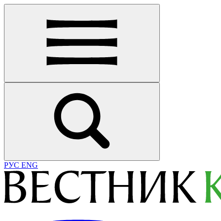
РУС
ENG