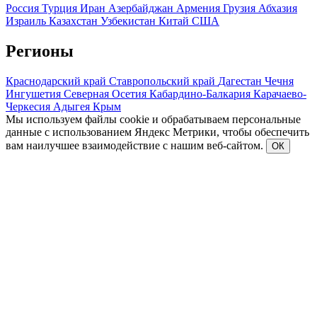
Россия
Турция
Иран
Азербайджан
Армения
Грузия
Абхазия
Израиль
Казахстан
Узбекистан
Китай
США
Регионы
Краснодарский край
Ставропольский край
Дагестан
Чечня
Ингушетия
Северная Осетия
Кабардино-Балкария
Карачаево-
Черкесия
Адыгея
Крым
Мы используем файлы cookie и обрабатываем персональные
данные с использованием Яндекс Метрики, чтобы обеспечить
вам наилучшее взаимодействие с нашим веб-сайтом.
ОК