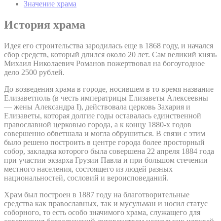
Значение храма
История храма
Идея его строительства зародилась еще в 1868 году, и начался
сбор средств, который длился около 20 лет. Сам великий князь
Михаил Николаевич Романов пожертвовал на богоугодное
дело 2500 рублей.
До возведения храма в городе, носившем в то время название
Елизаветполь (в честь императрицы Елизаветы Алексеевны
— жены Александра I), действовала церковь Захария и
Елизаветы, которая долгие годы оставалась единственной
православной церковью города, а к концу 1880-х годов
совершенно обветшала и могла обрушиться. В связи с этим
было решено построить в центре города более просторный
собор, закладка которого была совершена 22 апреля 1884 года
при участии экзарха Грузии Павла и при большом стечении
местного населения, состоящего из людей разных
национальностей, сословий и вероисповеданий.
Храм был построен в 1887 году на благотворительные
средства как православных, так и мусульман и носил статус
соборного, то есть особо значимого храма, служащего для