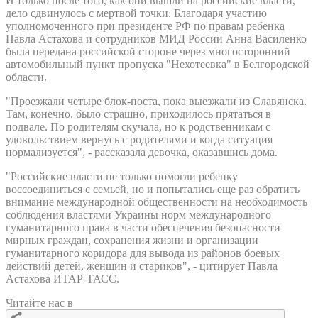
И только после того, как они вышли на российские власти,
дело сдвинулось с мертвой точки. Благодаря участию
уполномоченного при президенте РФ по правам ребенка
Павла Астахова и сотрудников МИД России Анна Василенко
была передана российской стороне через многосторонний
автомобильный пункт пропуска "Нехотеевка" в Белгородской
области.
"Проезжали четыре блок-поста, пока выезжали из Славянска.
Там, конечно, было страшно, приходилось прятаться в
подвале. По родителям скучала, но к родственникам с
удовольствием вернусь с родителями и когда ситуация
нормализуется", - рассказала девочка, оказавшись дома.
"Российские власти не только помогли ребенку
воссоединиться с семьей, но и попытались еще раз обратить
внимание международной общественности на необходимость
соблюдения властями Украины норм международного
гуманитарного права в части обеспечения безопасности
мирных граждан, сохранения жизни и организации
гуманитарного коридора для вывода из районов боевых
действий детей, женщин и стариков", - цитирует Павла
Астахова ИТАР-ТАСС.
Читайте нас в