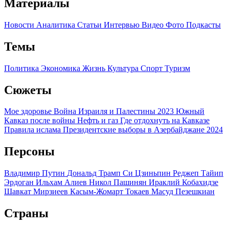
Материалы
Новости
Аналитика
Статьи
Интервью
Видео
Фото
Подкасты
Темы
Политика
Экономика
Жизнь
Культура
Спорт
Туризм
Сюжеты
Мое здоровье
Война Израиля и Палестины 2023
Южный
Кавказ после войны
Нефть и газ
Где отдохнуть на Кавказе
Правила ислама
Президентские выборы в Азербайджане 2024
Персоны
Владимир Путин
Дональд Трамп
Си Цзиньпин
Реджеп Тайип
Эрдоган
Ильхам Алиев
Никол Пашинян
Ираклий Кобахидзе
Шавкат Мирзиеев
Касым-Жомарт Токаев
Масуд Пезешкиан
Страны