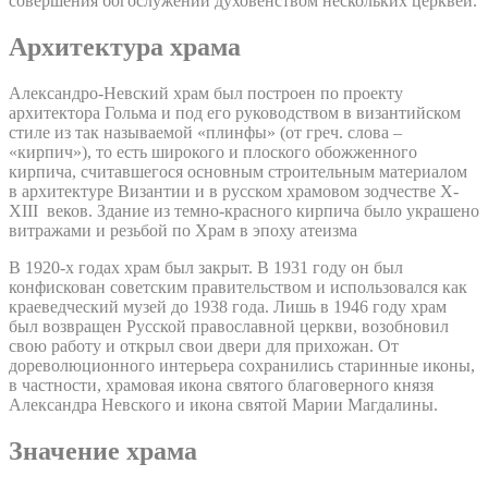
совершения богослужений духовенством нескольких церквей.
Архитектура храма
Александро-Невский храм был построен по проекту
архитектора Гольма и под его руководством в византийском
стиле из так называемой «плинфы» (от греч. слова –
«кирпич»), то есть широкого и плоского обожженного
кирпича, считавшегося основным строительным материалом
в архитектуре Византии и в русском храмовом зодчестве X-
XIII веков. Здание из темно-красного кирпича было украшено
витражами и резьбой по Храм в эпоху атеизма
В 1920-х годах храм был закрыт. В 1931 году он был
конфискован советским правительством и использовался как
краеведческий музей до 1938 года. Лишь в 1946 году храм
был возвращен Русской православной церкви, возобновил
свою работу и открыл свои двери для прихожан. От
дореволюционного интерьера сохранились старинные иконы,
в частности, храмовая икона святого благоверного князя
Александра Невского и икона святой Марии Магдалины.
Значение храма