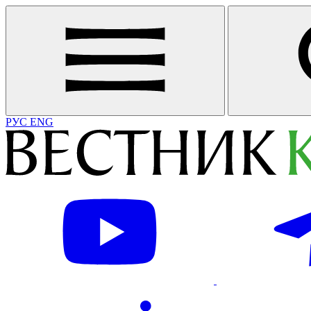
РУС
ENG