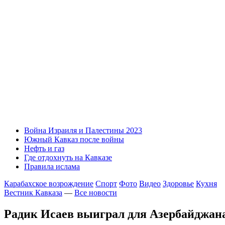
Война Израиля и Палестины 2023
Южный Кавказ после войны
Нефть и газ
Где отдохнуть на Кавказе
Правила ислама
Карабахское возрождение
Спорт
Фото
Видео
Здоровье
Кухня
Вестник Кавказа
—
Все новости
Радик Исаев выиграл для Азербайджан