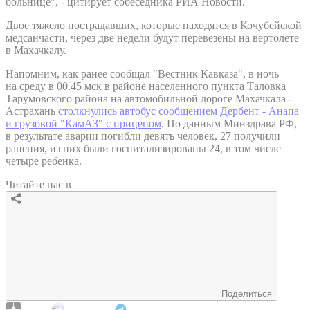
больнице", - цитирует собеседника РИА Новости.
Двое тяжело пострадавших, которые находятся в Кочубейской
медсанчасти, через две недели будут перевезены на вертолете
в Махачкалу.
Напомним, как ранее сообщал "Вестник Кавказа", в ночь
на среду в 00.45 мск в районе населенного пункта Таловка
Тарумовского района на автомобильной дороге Махачкала -
Астрахань
столкнулись автобус сообщением Дербент - Анапа
и грузовой "КамАЗ" с прицепом
. По данным Минздрава РФ,
в результате аварии погибли девять человек, 27 получили
ранения, из них были госпитализированы 24, в том числе
четыре ребенка.
Читайте нас в
Поделиться