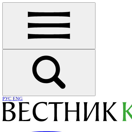
РУС
ENG