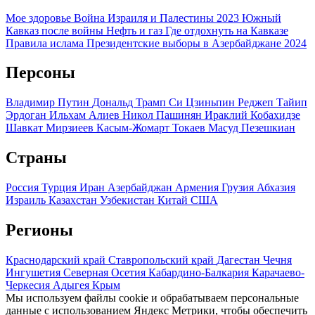
Мое здоровье
Война Израиля и Палестины 2023
Южный
Кавказ после войны
Нефть и газ
Где отдохнуть на Кавказе
Правила ислама
Президентские выборы в Азербайджане 2024
Персоны
Владимир Путин
Дональд Трамп
Си Цзиньпин
Реджеп Тайип
Эрдоган
Ильхам Алиев
Никол Пашинян
Ираклий Кобахидзе
Шавкат Мирзиеев
Касым-Жомарт Токаев
Масуд Пезешкиан
Страны
Россия
Турция
Иран
Азербайджан
Армения
Грузия
Абхазия
Израиль
Казахстан
Узбекистан
Китай
США
Регионы
Краснодарский край
Ставропольский край
Дагестан
Чечня
Ингушетия
Северная Осетия
Кабардино-Балкария
Карачаево-
Черкесия
Адыгея
Крым
Мы используем файлы cookie и обрабатываем персональные
данные с использованием Яндекс Метрики, чтобы обеспечить