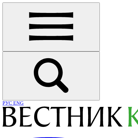
РУС
ENG