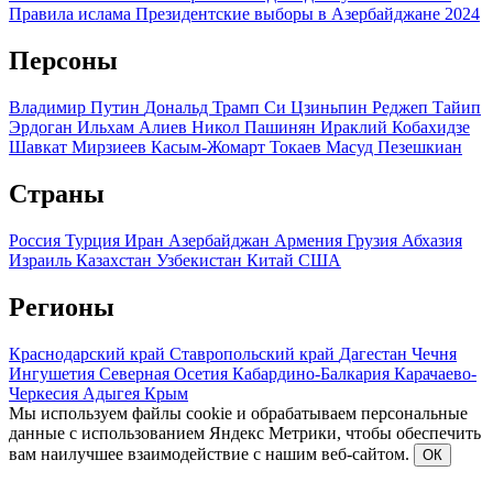
Правила ислама
Президентские выборы в Азербайджане 2024
Персоны
Владимир Путин
Дональд Трамп
Си Цзиньпин
Реджеп Тайип
Эрдоган
Ильхам Алиев
Никол Пашинян
Ираклий Кобахидзе
Шавкат Мирзиеев
Касым-Жомарт Токаев
Масуд Пезешкиан
Страны
Россия
Турция
Иран
Азербайджан
Армения
Грузия
Абхазия
Израиль
Казахстан
Узбекистан
Китай
США
Регионы
Краснодарский край
Ставропольский край
Дагестан
Чечня
Ингушетия
Северная Осетия
Кабардино-Балкария
Карачаево-
Черкесия
Адыгея
Крым
Мы используем файлы cookie и обрабатываем персональные
данные с использованием Яндекс Метрики, чтобы обеспечить
вам наилучшее взаимодействие с нашим веб-сайтом.
ОК