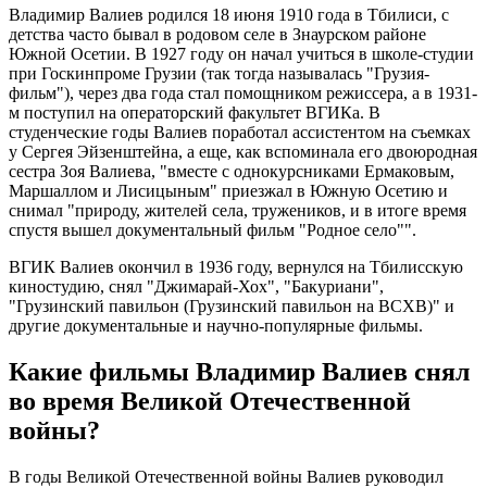
Владимир Валиев родился 18 июня 1910 года в Тбилиси, с
детства часто бывал в родовом селе в Знаурском районе
Южной Осетии. В 1927 году он начал учиться в школе-студии
при Госкинпроме Грузии (так тогда называлась "Грузия-
фильм"), через два года стал помощником режиссера, а в 1931-
м поступил на операторский факультет ВГИКа. В
студенческие годы Валиев поработал ассистентом на съемках
у Сергея Эйзенштейна, а еще, как вспоминала его двоюродная
сестра Зоя Валиева, "вместе с однокурсниками Ермаковым,
Маршаллом и Лисицыным" приезжал в Южную Осетию и
снимал "природу, жителей села, тружеников, и в итоге время
спустя вышел документальный фильм "Родное село"".
ВГИК Валиев окончил в 1936 году, вернулся на Тбилисскую
киностудию, снял "Джимарай-Хох", "Бакуриани",
"Грузинский павильон (Грузинский павильон на ВСХВ)" и
другие документальные и научно-популярные фильмы.
Какие фильмы Владимир Валиев снял
во время Великой Отечественной
войны?
В годы Великой Отечественной войны Валиев руководил