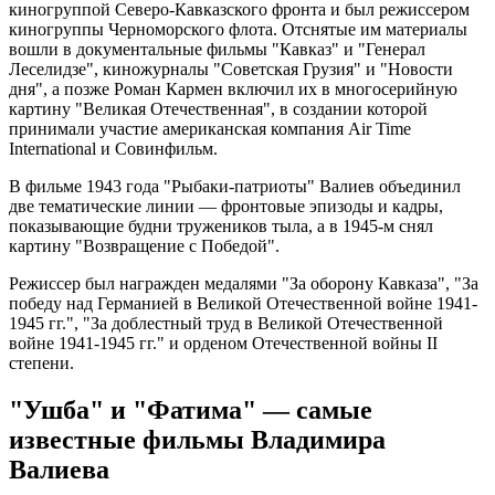
киногруппой Северо-Кавказского фронта и был режиссером
киногруппы Черноморского флота. Отснятые им материалы
вошли в документальные фильмы "Кавказ" и "Генерал
Леселидзе", киножурналы "Советская Грузия" и "Новости
дня", а позже Роман Кармен включил их в многосерийную
картину "Великая Отечественная", в создании которой
принимали участие американская компания Air Time
International и Совинфильм.
В фильме 1943 года "Рыбаки-патриоты" Валиев объединил
две тематические линии — фронтовые эпизоды и кадры,
показывающие будни тружеников тыла, а в 1945-м снял
картину "Возвращение с Победой".
Режиссер был награжден медалями "За оборону Кавказа", "За
победу над Германией в Великой Отечественной войне 1941-
1945 гг.", "За доблестный труд в Великой Отечественной
войне 1941-1945 гг." и орденом Отечественной войны II
степени.
"Ушба" и "Фатима" — самые
известные фильмы Владимира
Валиева