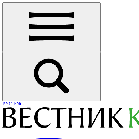
РУС
ENG