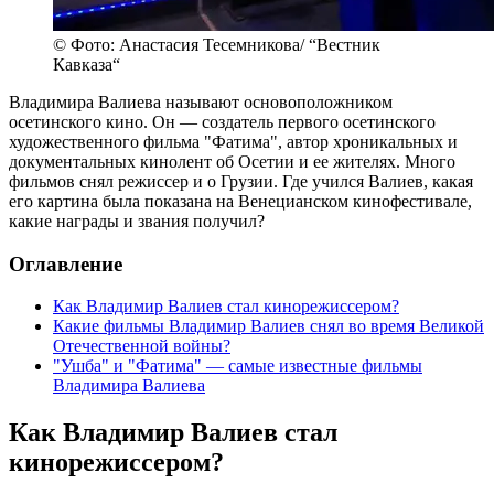
© Фото: Анастасия Тесемникова/ “Вестник
Кавказа“
Владимира Валиева называют основоположником
осетинского кино. Он — создатель первого осетинского
художественного фильма "Фатима", автор хроникальных и
документальных кинолент об Осетии и ее жителях. Много
фильмов снял режиссер и о Грузии. Где учился Валиев, какая
его картина была показана на Венецианском кинофестивале,
какие награды и звания получил?
Оглавление
Как Владимир Валиев стал кинорежиссером?
Какие фильмы Владимир Валиев снял во время Великой
Отечественной войны?
"Ушба" и "Фатима" — самые известные фильмы
Владимира Валиева
Как Владимир Валиев стал
кинорежиссером?