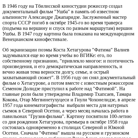
В 1946 году на Тбилисской киностудии режиссер создал
документальный фильм "Ушба" в память об известном
альпинисте Александре Джапаридзе. Заслуженный мастер
спорта СССР погиб в октябре 1945-го во время траверса
(подъема на вершину и спуск по разным маршрутам) вершин
Ушбы. В 1947 году картина была показана на международном
Венецианском кинофестивале.
Об экранизации поэмы Коста Хетагурова "Фатима" Валиев
задумывался еще во время учебы во ВГИКе: его, по
собственному признанию, "привлекло многое: и поэтичность
произведения, и его демократическая направленность, и
вечно живая тема верности долгу, семье, и острый
захватывающий сюжет". В 1956 году он снял документальный
фильм о Хетагурове, а потом вместе с известным режиссером
Семеном Долидзе приступил к работе над "Фатимой". На
главные роли были утверждены Владимир Тхапсаев, Тамара
Кокова, Отар Мегвинетухуцеси и Гиули Чохонелидзе, в апреле
1957 года кинематографисты выбрали места для натурных
съемок в Северной Осетии, а через месяц началась работа в
павильонах "Грузия-фильма". Картину посвятили 100-летию
со дня рождения Хетагурова, премьера в октябре 1958 года
состоялась одновременно в столицах Северной и Южной
Осетии. Сначала "Фатима" вышла на русском и грузинском