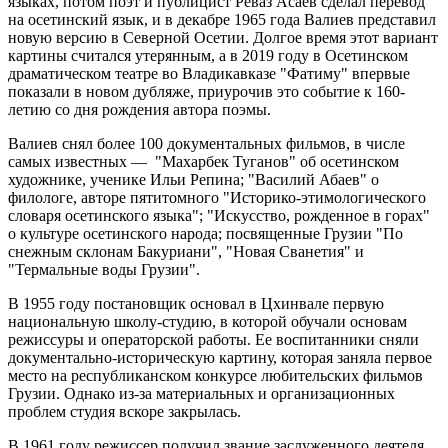
языках, потом поэт и публицист Реваз Асаев сделал перевод
на осетинский язык, и в декабре 1965 года Валиев представил
новую версию в Северной Осетии. Долгое время этот вариант
картины считался утерянным, а в 2019 году в Осетинском
драматическом театре во Владикавказе "Фатиму" впервые
показали в новом дубляже, приурочив это событие к 160-
летию со дня рождения автора поэмы.
Валиев снял более 100 документальных фильмов, в числе
самых известных — "Махарбек Туганов" об осетинском
художнике, ученике Ильи Репина; "Василий Абаев" о
филологе, авторе пятитомного "Историко-этимологического
словаря осетинского языка"; "Искусство, рожденное в горах"
о культуре осетинского народа; посвященные Грузии "По
снежным склонам Бакуриани", "Новая Сванетия" и
"Термальные воды Грузии".
В 1955 году постановщик основал в Цхинвале первую
национальную школу-студию, в которой обучали основам
режиссуры и операторской работы. Ее воспитанники сняли
документально-историческую картину, которая заняла первое
место на республиканском конкурсе любительских фильмов
Грузии. Однако из-за материальных и организационных
проблем студия вскоре закрылась.
В 1961 году режиссер получил звание заслуженного деятеля