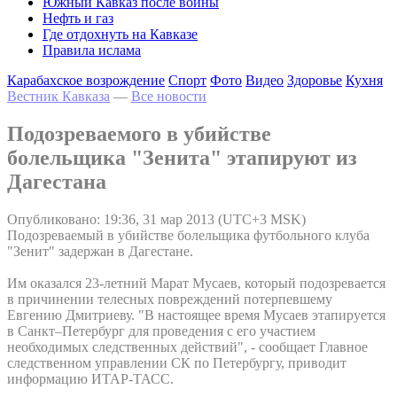
Южный Кавказ после войны
Нефть и газ
Где отдохнуть на Кавказе
Правила ислама
Карабахское возрождение
Спорт
Фото
Видео
Здоровье
Кухня
Вестник Кавказа
—
Все новости
Подозреваемого в убийстве
болельщика "Зенита" этапируют из
Дагестана
Опубликовано: 19:36, 31 мар 2013 (UTC+3 MSK)
Подозреваемый в убийстве болельщика футбольного клуба
"Зенит" задержан в Дагестане.
Им оказался 23-летний Марат Мусаев, который подозревается
в причинении телесных повреждений потерпевшему
Евгению Дмитриеву. "В настоящее время Мусаев этапируется
в Санкт–Петербург для проведения с его участием
необходимых следственных действий", - сообщает Главное
следственном управлении СК по Петербургу, приводит
информацию ИТАР-ТАСС.