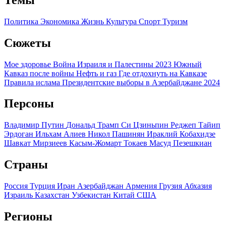
Политика
Экономика
Жизнь
Культура
Спорт
Туризм
Сюжеты
Мое здоровье
Война Израиля и Палестины 2023
Южный
Кавказ после войны
Нефть и газ
Где отдохнуть на Кавказе
Правила ислама
Президентские выборы в Азербайджане 2024
Персоны
Владимир Путин
Дональд Трамп
Си Цзиньпин
Реджеп Тайип
Эрдоган
Ильхам Алиев
Никол Пашинян
Ираклий Кобахидзе
Шавкат Мирзиеев
Касым-Жомарт Токаев
Масуд Пезешкиан
Страны
Россия
Турция
Иран
Азербайджан
Армения
Грузия
Абхазия
Израиль
Казахстан
Узбекистан
Китай
США
Регионы