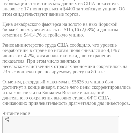
публикации статистических данных из США показатель
впервые с 17 июня превысил $4400 за тройскую унцию. Об
этом свидетельствуют данные торгов.
Цена декабрьского фьючерса на золото на нью-йоркской
бирже Comex увеличилась на $115,16 (2,68%) и достигла
отметки в $4414,76 за тройскую унцию.
Ранее министерство труда США сообщило, что уровень
безработицы в стране по итогам июля снизился до 4,1% с
июньских 4,2%, хотя аналитики ожидали сохранения
показателя. При этом число занятых в
несельскохозяйственных отраслях экономики сократилось на
23 тыс вопреки прогнозируемому росту на 80 тыс.
Отметим, рекордный максимум в $5626 за унцию был
достигнут в конце января, после чего цены скорректировались
из-за конфликта на Ближнем Востоке и ожиданий
длительного сохранения высоких ставок ФРС США,
снижающих привлекательность драгметаллов для инвесторов.
Читайте нас в