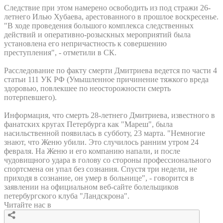
Следствие при этом намерено освободить из под стражи 26-
летнего Илью Хубаева, арестованного в прошлое воскресенье.
"В ходе проведения большого комплекса следственных
действий и оперативно-розыскных мероприятий была
установлена его непричастность к совершению
преступления", - отметили в СК.
Расследование по факту смерти Дмитриева ведется по части 4
статьи 111 УК РФ (Умышленное причинение тяжкого вреда
здоровью, повлекшее по неосторожности смерть
потерпевшего).
Информация, что смерть 28-летнего Дмитриева, известного в
фанатских кругах Петербурга как "Мареш", была
насильственной появилась в субботу, 23 марта. "Немногие
знают, что Женю убили. Это случилось ранним утром 24
февраля. На Женю и его компанию напали, и после
чудовищного удара в голову со стороны профессионального
спортсмена он упал без сознания. Спустя три недели, не
приходя в сознание, он умер в больнице", - говорится в
заявлении на официальном веб-сайте болельщиков
петербургского клуба "Ландскрона".
Читайте нас в