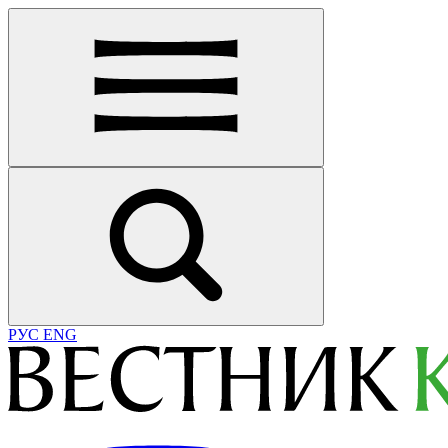
РУС
ENG