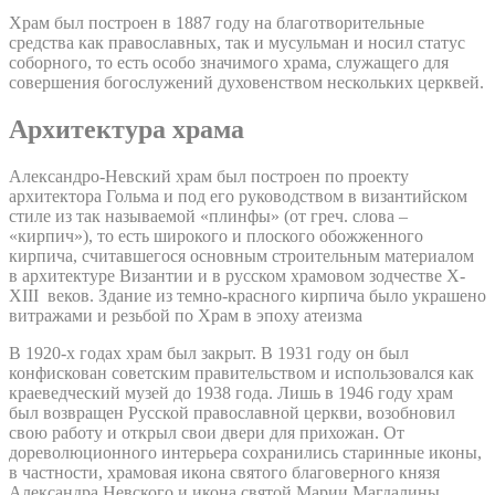
Храм был построен в 1887 году на благотворительные
средства как православных, так и мусульман и носил статус
соборного, то есть особо значимого храма, служащего для
совершения богослужений духовенством нескольких церквей.
Архитектура храма
Александро-Невский храм был построен по проекту
архитектора Гольма и под его руководством в византийском
стиле из так называемой «плинфы» (от греч. слова –
«кирпич»), то есть широкого и плоского обожженного
кирпича, считавшегося основным строительным материалом
в архитектуре Византии и в русском храмовом зодчестве X-
XIII веков. Здание из темно-красного кирпича было украшено
витражами и резьбой по Храм в эпоху атеизма
В 1920-х годах храм был закрыт. В 1931 году он был
конфискован советским правительством и использовался как
краеведческий музей до 1938 года. Лишь в 1946 году храм
был возвращен Русской православной церкви, возобновил
свою работу и открыл свои двери для прихожан. От
дореволюционного интерьера сохранились старинные иконы,
в частности, храмовая икона святого благоверного князя
Александра Невского и икона святой Марии Магдалины.