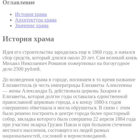
Оглавление
История храма
Архитектура храма
Значение храма
История храма
Идея его строительства зародилась еще в 1868 году, и начался
сбор средств, который длился около 20 лет. Сам великий князь
Михаил Николаевич Романов пожертвовал на богоугодное
дело 2500 рублей.
До возведения храма в городе, носившем в то время название
Елизаветполь (в честь императрицы Елизаветы Алексеевны
— жены Александра I), действовала церковь Захария и
Елизаветы, которая долгие годы оставалась единственной
православной церковью города, а к концу 1880-х годов
совершенно обветшала и могла обрушиться. В связи с этим
было решено построить в центре города более просторный
собор, закладка которого была совершена 22 апреля 1884 года
при участии экзарха Грузии Павла и при большом стечении
местного населения, состоящего из людей разных
национальностей, сословий и вероисповеданий.