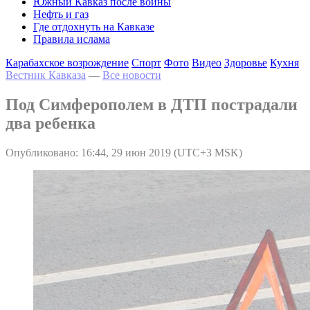
Южный Кавказ после войны
Нефть и газ
Где отдохнуть на Кавказе
Правила ислама
Карабахское возрождение
Спорт
Фото
Видео
Здоровье
Кухня
Вестник Кавказа
—
Все новости
Под Симферополем в ДТП пострадали
два ребенка
Опубликовано: 16:44, 29 июн 2019 (UTC+3 MSK)