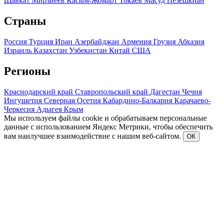
Шавкат Мирзиеев
Касым-Жомарт Токаев
Масуд Пезешкиан
Страны
Россия
Турция
Иран
Азербайджан
Армения
Грузия
Абхазия
Израиль
Казахстан
Узбекистан
Китай
США
Регионы
Краснодарский край
Ставропольский край
Дагестан
Чечня
Ингушетия
Северная Осетия
Кабардино-Балкария
Карачаево-
Черкесия
Адыгея
Крым
Мы используем файлы cookie и обрабатываем персональные
данные с использованием Яндекс Метрики, чтобы обеспечить
вам наилучшее взаимодействие с нашим веб-сайтом.
ОК