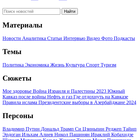
Найти
Материалы
Новости
Аналитика
Статьи
Интервью
Видео
Фото
Подкасты
Темы
Политика
Экономика
Жизнь
Культура
Спорт
Туризм
Сюжеты
Мое здоровье
Война Израиля и Палестины 2023
Южный
Кавказ после войны
Нефть и газ
Где отдохнуть на Кавказе
Правила ислама
Президентские выборы в Азербайджане 2024
Персоны
Владимир Путин
Дональд Трамп
Си Цзиньпин
Реджеп Тайип
Эрдоган
Ильхам Алиев
Никол Пашинян
Ираклий Кобахидзе