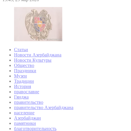
Статьи
Новости Азербайджана
Новости Культуры
Общество
Праздники
Музеи
Традиции
История
православие
Гянджа
правительство
правительство Азербайджана
население
Азербайджан
памятники
благотворительность