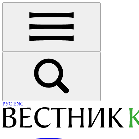
РУС
ENG