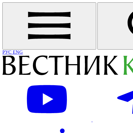
РУС
ENG