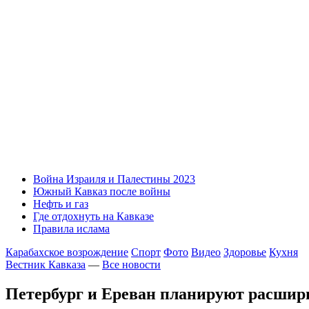
Война Израиля и Палестины 2023
Южный Кавказ после войны
Нефть и газ
Где отдохнуть на Кавказе
Правила ислама
Карабахское возрождение
Спорт
Фото
Видео
Здоровье
Кухня
Вестник Кавказа
—
Все новости
Петербург и Ереван планируют расшир