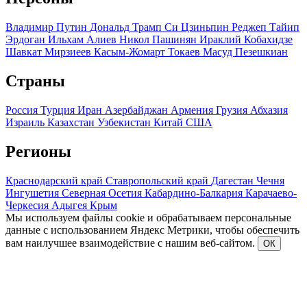
Владимир Путин
Дональд Трамп
Си Цзиньпин
Реджеп Тайип
Эрдоган
Ильхам Алиев
Никол Пашинян
Ираклий Кобахидзе
Шавкат Мирзиеев
Касым-Жомарт Токаев
Масуд Пезешкиан
Страны
Россия
Турция
Иран
Азербайджан
Армения
Грузия
Абхазия
Израиль
Казахстан
Узбекистан
Китай
США
Регионы
Краснодарский край
Ставропольский край
Дагестан
Чечня
Ингушетия
Северная Осетия
Кабардино-Балкария
Карачаево-
Черкесия
Адыгея
Крым
Мы используем файлы cookie и обрабатываем персональные
данные с использованием Яндекс Метрики, чтобы обеспечить
вам наилучшее взаимодействие с нашим веб-сайтом.
ОК