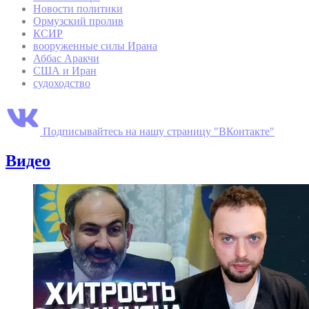
Новости политики
Ормузский пролив
КСИР
вооруженные силы Ирана
Аббас Аракчи
США и Иран
судоходство
Подписывайтесь на нашу страницу "ВКонтакте"
Видео