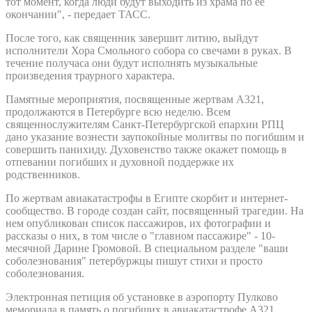
тот момент, когда люди будут выходить из храма по ее
окончании", - передает ТАСС.
После того, как священник завершит литию, выйдут
исполнители Хора Смольного собора со свечами в руках. В
течение получаса они будут исполнять музыкальные
произведения траурного характера.
Памятные мероприятия, посвященные жертвам А321,
продолжаются в Петербурге всю неделю. Всем
священнослужителям Санкт-Петербургской епархии РПЦ
дано указание вознести заупокойные молитвы по погибшим и
совершить панихиду. Духовенство также окажет помощь в
отпевании погибших и духовной поддержке их
родственников.
По жертвам авиакатастрофы в Египте скорбит и интернет-
сообщество. В городе создан сайт, посвященный трагедии. На
нем опубликован список пассажиров, их фотографии и
рассказы о них, в том числе о "главном пассажире" - 10-
месячной Дарине Громовой. В специальном разделе "ваши
соболезнования" петербуржцы пишут стихи и просто
соболезнования.
Электронная петиция об установке в аэропорту Пулково
мемориала в память о погибших в авиакатастрофе A321,