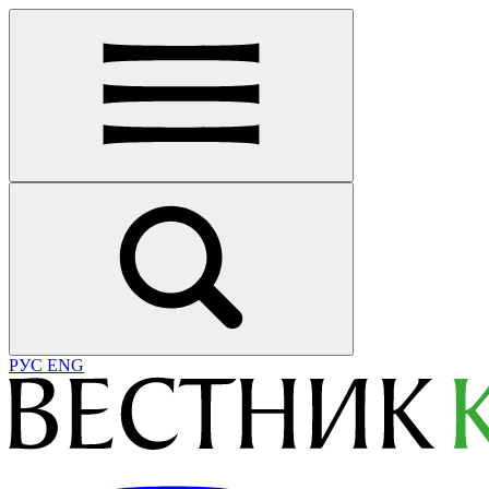
РУС
ENG