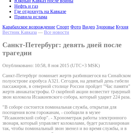
Южный Кавказ после войны
Нефть и газ
Где отдохнуть на Кавказе
Правила ислама
Карабахское возрождение
Спорт
Фото
Видео
Здоровье
Кухня
Вестник Кавказа
—
Все новости
Санкт-Петербург: девять дней после
трагедии
Опубликовано: 10:58, 8 ноя 2015 (UTC+3 MSK)
Санкт-Петербург поминает жертв разбившегося на Синайском
полуострове аэробуса А321. Сегодня, на девятый день гибели
пассажиров, в северной столице России пройдет "Час памяти"
жертв авиакатастрофы. О скорбной акции возвестит траурный
звон колокола Исаакиевского собора, который ударит 224 раза.
"В соборе состоится поминальная служба, открытая для
посещения всем горожанам, - сообщили в музее
"Исаакиевский собор". - Хронометраж работы электронного
звонаря, который управляет колоколами, будет распланирован
так, чтобы поминальный звон звенел и во время службы, и в